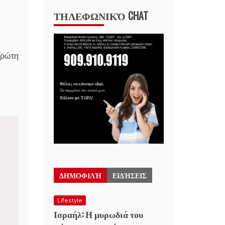
ΤΗΛΕΦΩΝΙΚΌ CHAT
πρώτη
ΔΗΜΟΦΙΛΉ
ΕΙΔΉΣΕΙΣ
Lifestyle
Ισραήλ: Η μυρωδιά του