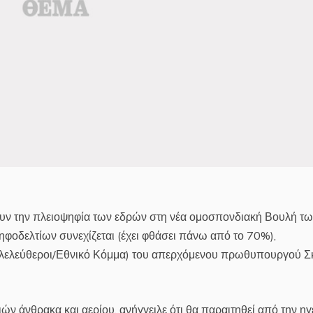
έχουν την πλειοψηφία των εδρών στη νέα ομοσπονδιακή Βουλή τ
οδελτίων συνεχίζεται (έχει φθάσει πάνω από το 70%),
Φιλελεύθεροι/Εθνικό Κόμμα) του απερχόμενου πρωθυπουργού Σ
ών άνθρακα και αερίου, ανήγγειλε ότι θα παραιτηθεί από την ηγ