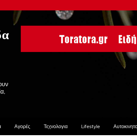
δα
ουν
ία,
α
Αγορές
Τεχνολογια
Lifestyle
Αυτοκινητ