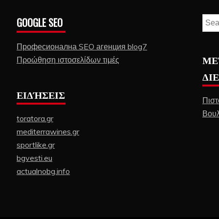
GOOGLE SEO
Sear
for:
Професионална SEO агенция blog7
ΜΕ
Προώθηση ιστοσελίδων τιμές
ΔΙ
ΕΙΔΉΣΕΙΣ
Πιστ
Βουλ
toratora.gr
mediterrawines.gr
sportlike.gr
bgvesti.eu
actualnobg.info