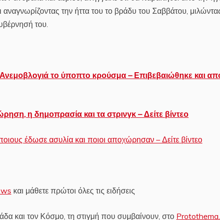
 αναγνωρίζοντας την ήττα του το βράδυ του Σαββάτου, μιλώντας
υβέρνησή του.
 Ανεμοβλογιά το ύποπτο κρούσμα – Επιβεβαιώθηκε και απ
ρηση, η δημοπρασία και τα στρινγκ – Δείτε βίντεο
ποιους έδωσε ασυλία και ποιοι αποχώρησαν – Δείτε βίντεο
ews
και μάθετε πρώτοι όλες τις ειδήσεις
δα και τον Κόσμο, τη στιγμή που συμβαίνουν, στο
Protothema.