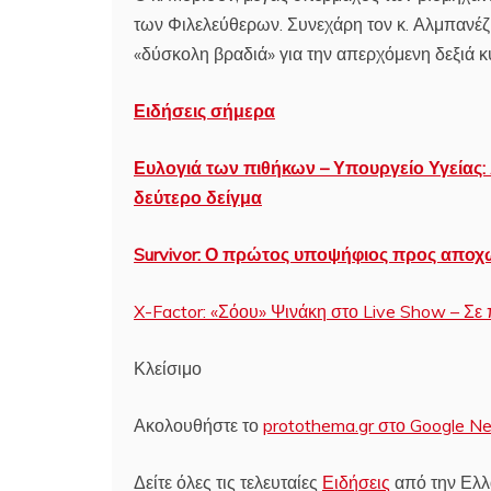
των Φιλελεύθερων. Συνεχάρη τον κ. Αλμπανέζι
«δύσκολη βραδιά» για την απερχόμενη δεξιά κ
Ειδήσεις σήμερα
Ευλογιά των πιθήκων – Υπουργείο Υγείας:
δεύτερο δείγμα
Survivor: Ο πρώτος υποψήφιος προς αποχώ
X-Factor: «Σόου» Ψινάκη στο Live Show – Σε 
Κλείσιμο
Ακολουθήστε το
protothema.gr στο Google N
Δείτε όλες τις τελευταίες
Ειδήσεις
από την Ελλά