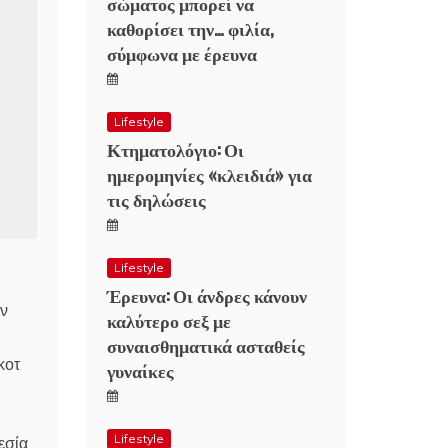
σώματος μπορεί να
καθορίσει την… φιλία,
σύμφωνα με έρευνα
Lifestyle
Κτηματολόγιο: Οι
ημερομηνίες «κλειδιά» για
τις δηλώσεις
Lifestyle
Έρευνα: Οι άνδρες κάνουν
ων
καλύτερο σεξ με
συναισθηματικά ασταθείς
κοτ
γυναίκες
Lifestyle
εσία