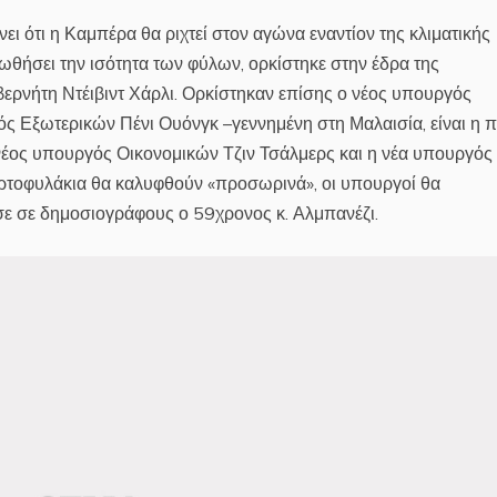
ει ότι η Καμπέρα θα ριχτεί στον αγώνα εναντίον της κλιματικής
ωθήσει την ισότητα των φύλων, ορκίστηκε στην έδρα της
ερνήτη Ντέιβιντ Χάρλι. Ορκίστηκαν επίσης ο νέος υπουργός
ς Εξωτερικών Πένι Ουόνγκ –γεννημένη στη Μαλαισία, είναι η 
 νέος υπουργός Οικονομικών Τζιν Τσάλμερς και η νέα υπουργός
αρτοφυλάκια θα καλυφθούν «προσωρινά», οι υπουργοί θα
σε σε δημοσιογράφους ο 59χρονος κ. Αλμπανέζι.