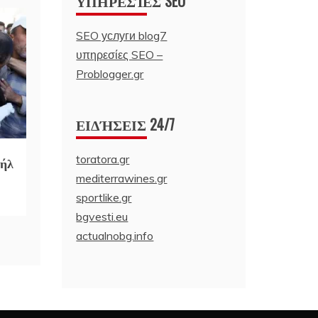
ΥΠΗΡΕΣΊΕΣ SEO
SEO услуги blog7
υπηρεσίες SEO –
Problogger.gr
ΕΙΔΉΣΕΙΣ 24/7
toratora.gr
αήλ
mediterrawines.gr
sportlike.gr
bgvesti.eu
actualnobg.info