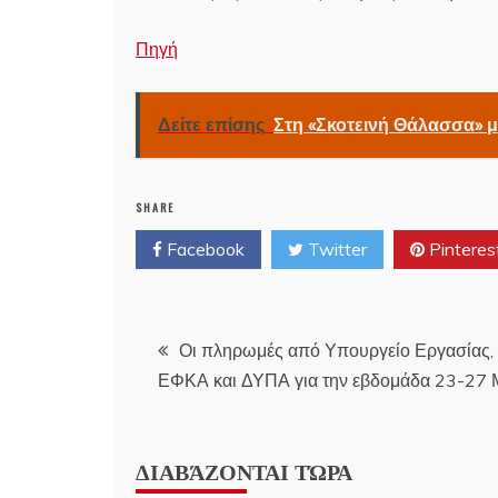
Πηγή
Δείτε επίσης
Στη «Σκοτεινή Θάλασσα» μ
SHARE
Facebook
Twitter
Pinteres
Post
Οι πληρωμές από Υπουργείο Εργασίας,
ΕΦΚΑ και ΔΥΠΑ για την εβδομάδα 23-27 
navigation
ΔΙΑΒΆΖΟΝΤΑΙ ΤΏΡΑ