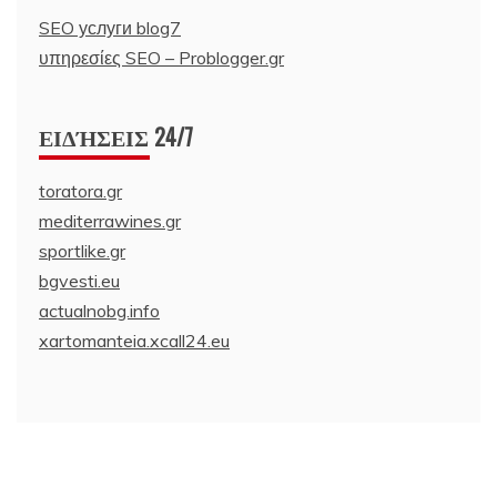
SEO услуги blog7
υπηρεσίες SEO – Problogger.gr
ΕΙΔΉΣΕΙΣ 24/7
toratora.gr
mediterrawines.gr
sportlike.gr
bgvesti.eu
actualnobg.info
xartomanteia.xcall24.eu