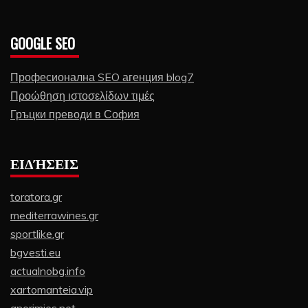
GOOGLE SEO
Професионална SEO агенция blog7
Προώθηση ιστοσελίδων τιμές
Гръцки преводи в София
ΕΙΔΉΣΕΙΣ
toratora.gr
mediterrawines.gr
sportlike.gr
bgvesti.eu
actualnobg.info
xartomanteia.vip
gnorimies.net