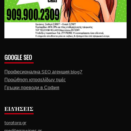
GOOGLE SEO
Професионална SEO агенция blog7
Προώθηση ιστοσελίδων τιμές
Гръцки преводи в София
ΕΙΔΉΣΕΙΣ
toratora.gr
mediterrawines.gr