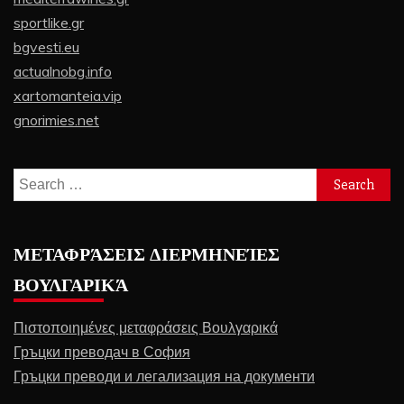
sportlike.gr
bgvesti.eu
actualnobg.info
xartomanteia.vip
gnorimies.net
Search
for:
ΜΕΤΑΦΡΆΣΕΙΣ ΔΙΕΡΜΗΝΕΊΕΣ
ΒΟΥΛΓΑΡΙΚΆ
Πιστοποιημένες μεταφράσεις Βουλγαρικά
Гръцки преводач в София
Гръцки преводи и легализация на документи