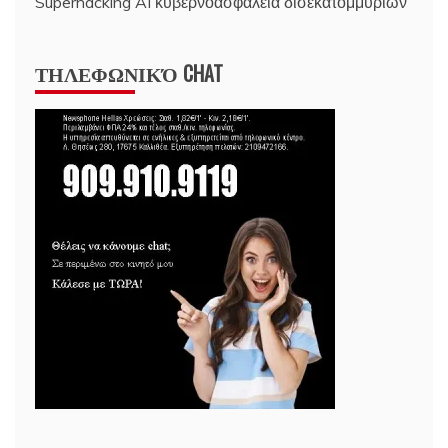
Superhacking AI κυβερνοασφάλεια δισεκατομμυρίων
ΤΗΛΕΦΩΝΙΚΌ CHAT