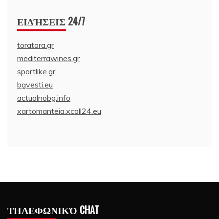
ΕΙΔΉΣΕΙΣ 24/7
toratora.gr
mediterrawines.gr
sportlike.gr
bgvesti.eu
actualnobg.info
xartomanteia.xcall24.eu
ΤΗΛΕΦΩΝΙΚΌ CHAT