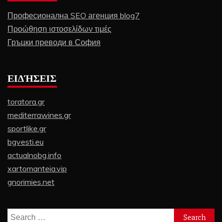
Професионална SEO агенция blog7
Προώθηση ιστοσελίδων τιμές
Гръцки преводи в София
ΕΙΔΉΣΕΙΣ
toratora.gr
mediterrawines.gr
sportlike.gr
bgvesti.eu
actualnobg.info
xartomanteia.vip
gnorimies.net
Search