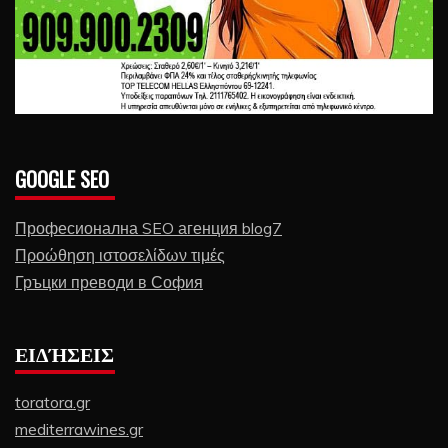
GOOGLE SEO
Професионална SEO агенция blog7
Προώθηση ιστοσελίδων τιμές
Гръцки преводи в София
ΕΙΔΉΣΕΙΣ
toratora.gr
mediterrawines.gr