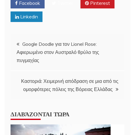
Facebook
Twitter
Pinterest
Linkedin
Post
Google Doodle για τον Lionel Rose:
Αφιερωμένο στον Αυστραλό θρύλο της
navigation
πυγμαχίας
Καστοριά: Χειμερινή απόδραση σε μια από τις
ομορφότερες πόλεις της Βόρειας Ελλάδας
ΔΙΑΒΆΖΟΝΤΑΙ ΤΏΡΑ