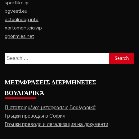
sportlike.gr
bgvesti.eu
actualnobg.info
xartomanteia.vip
gnorimies.net
Search
for:
ΜΕΤΑΦΡΆΣΕΙΣ ΔΙΕΡΜΗΝΕΊΕΣ
ΒΟΥΛΓΑΡΙΚΆ
Πιστοποιημένες μεταφράσεις Βουλγαρικά
Гръцки преводач в София
Гръцки преводи и легализация на документи