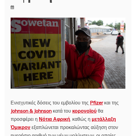
Ενισχυτικές δόσεις του εμβολίου της
Pfizer
και της
Johnson & Johnson
κατά του
κορονοϊού
θα
προσφέρει η
Νότια Αφρική
, καθώς η
μετάλλαξη
Όμικρον
εξαπλώνεται προκαλώντας αύξηση στον
ημερήσιο αριθμό των νέων μολύνσεων, οι οποίες