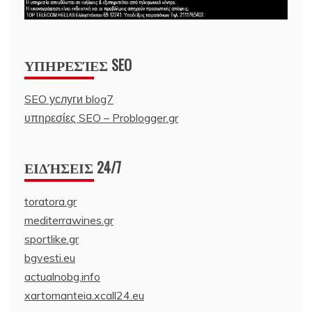
ΥΠΗΡΕΣΊΕΣ SEO
SEO услуги blog7
υπηρεσίες SEO – Problogger.gr
ΕΙΔΉΣΕΙΣ 24/7
toratora.gr
mediterrawines.gr
sportlike.gr
bgvesti.eu
actualnobg.info
xartomanteia.xcall24.eu