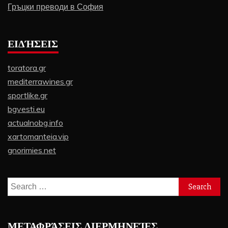
Гръцки преводи в София
ΕΙΔΉΣΕΙΣ
toratora.gr
mediterrawines.gr
sportlike.gr
bgvesti.eu
actualnobg.info
xartomanteia.vip
gnorimies.net
Search
for:
ΜΕΤΑΦΡΆΣΕΙΣ ΔΙΕΡΜΗΝΕΊΕΣ