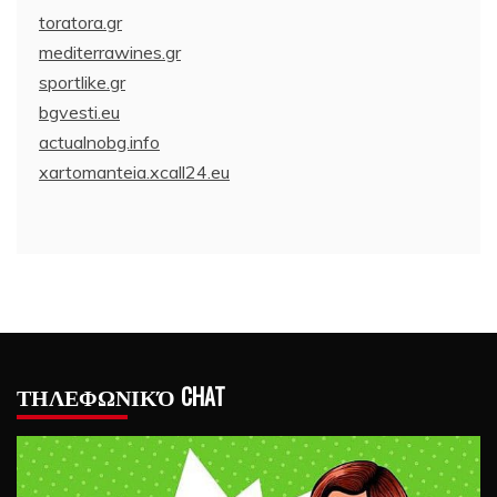
toratora.gr
mediterrawines.gr
sportlike.gr
bgvesti.eu
actualnobg.info
xartomanteia.xcall24.eu
ΤΗΛΕΦΩΝΙΚΌ CHAT