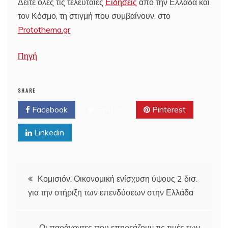
Δείτε όλες τις τελευταίες
Ειδήσεις
από την Ελλάδα και
τον Κόσμο, τη στιγμή που συμβαίνουν, στο
Protothema.gr
Πηγή
SHARE
Facebook
Twitter
Pinterest
Linkedin
Post
Κομισιόν: Οικονομική ενίσχυση ύψους 2 δισ.
για την στήριξη των επενδύσεων στην Ελλάδα
navigation
Οι παράγοντες που επηρεάζουν τις τιμές των