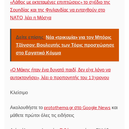
«Λάθος με εκτεταμένες επιπτώσεις» το σχέδιο της
Σουηδίας και της Φινλανδίας να ενταχθούν στο
ΝΑΤΟ, λέει η Μόσχα
Δείτε επίσης
Νέα «τρικυμία» για τον Μπόρις
Τζόνσον: Βουλευτής των Τόρις προσχώρησε
στο Εργατικό Κόμμα
«Ο Μάκης ήταν ένα δυνατό παιδί, δεν είχε λόγο να
αυτοκτονήσει», λέει ο προπονητής του 13χρονου
Κλείσιμο
Ακολουθήστε το
protothema.gr στο Google News
και
μάθετε πρώτοι όλες τις ειδήσεις