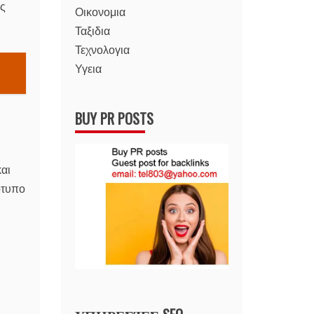
υς
Οικονομια
Ταξιδια
Τεχνολογια
Υγεια
BUY PR POSTS
και
ότυπο