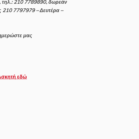
ς, τηλ.: 210 7789890, δωρεάν
ς 210 7797979 – Δευτέρα –
νημερώστε μας
Ασκητή εδώ