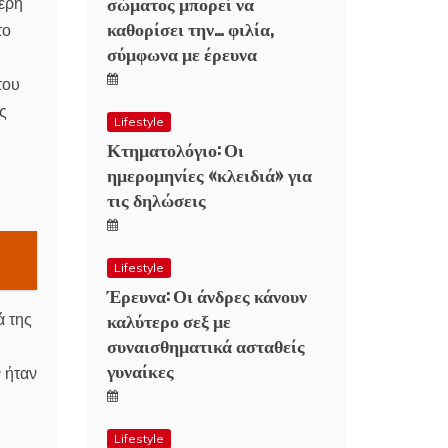
σώματος μπορεί να
τερη
καθορίσει την… φιλία,
το
σύμφωνα με έρευνα
του
ς
Lifestyle
Κτηματολόγιο: Οι
ημερομηνίες «κλειδιά» για
τις δηλώσεις
Lifestyle
Έρευνα: Οι άνδρες κάνουν
καλύτερο σεξ με
ά της
συναισθηματικά ασταθείς
γυναίκες
 ήταν
Lifestyle