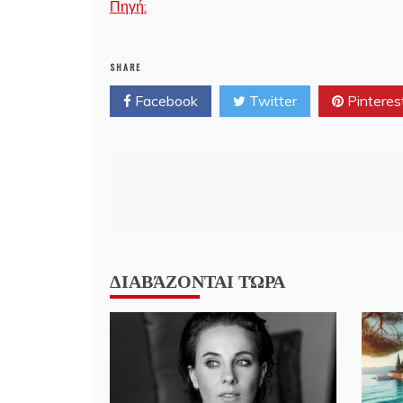
Πηγή:
SHARE
Facebook
Twitter
Pinteres
Post
navigation
ΔΙΑΒΆΖΟΝΤΑΙ ΤΏΡΑ