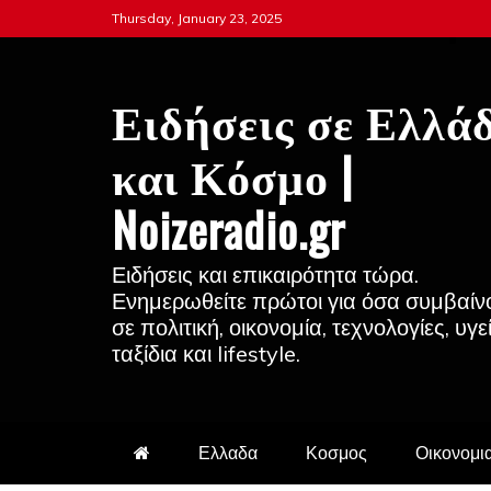
Skip
Thursday, January 23, 2025
to
content
Ειδήσεις σε Ελλά
και Κόσμο |
Noizeradio.gr
Ειδήσεις και επικαιρότητα τώρα.
Ενημερωθείτε πρώτοι για όσα συμβαίν
σε πολιτική, οικονομία, τεχνολογίες, υγε
ταξίδια και lifestyle.
Ελλαδα
Κοσμος
Οικονομι