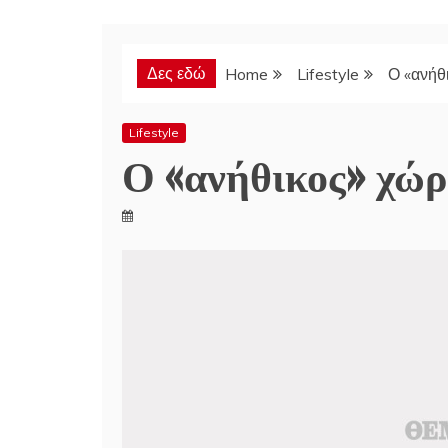
Δες εδώ
Home
Lifestyle
Ο «ανήθ
Lifestyle
Ο «ανήθικος» χώρ