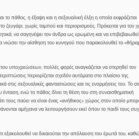
αι το πάθος, η έξαψη και η σεξουαλική έλξη η οποία εκφράζεται
 ζευγάρι, χωρίς ταμπού και περιορισμούς. Πρόκειται για τον 
ητικά, να σαγηνέψει τον άνδρα ως ερωμένη και να επιβεβαιωθε
να νιώσει την αίσθηση του κυνηγού που παρακολουθεί το «θήρα
 του υποχρεώσεων, πολλές φορές αναγκάζεται να στερηθεί τον
περιπτώσεις περιορίζεται σχεδόν αυτόματα στο πλαίσιο της
κά στις σεξουαλικές φαντασιώσεις και τις ενορμήσεις του. Το σ
ου ένταση, ενώ το πάθος δίνει τη θέση του στη συναισθηματική
τι τους παύει να είναι ένας «ανήθικος» χώρος στον οποίο μπο
άνονται αμήχανα να λειτουργήσουν εκεί όπου το παιδί τους συχ
τι εξακολουθεί να δικαιούται την απόλαυση του έρωτά του, καθ