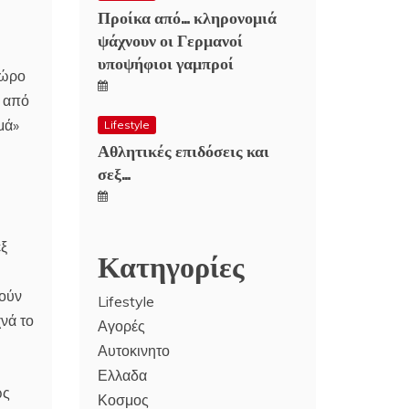
Προίκα από… κληρονομιά
ψάχνουν οι Γερμανοί
υποψήφιοι γαμπροί
χώρο
ί από
μά»
Lifestyle
Αθλητικές επιδόσεις και
σεξ…
εξ
Κατηγορίες
ρούν
Lifestyle
νά το
Αγορές
Αυτοκινητο
Ελλαδα
ώς
Κοσμος