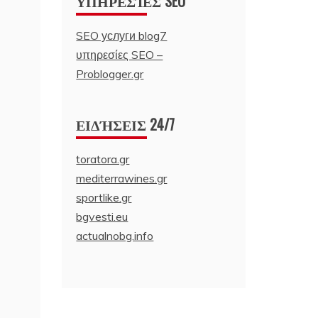
ΥΠΗΡΕΣΊΕΣ SEO
SEO услуги blog7
υπηρεσίες SEO –
Problogger.gr
ΕΙΔΉΣΕΙΣ 24/7
toratora.gr
mediterrawines.gr
sportlike.gr
bgvesti.eu
actualnobg.info