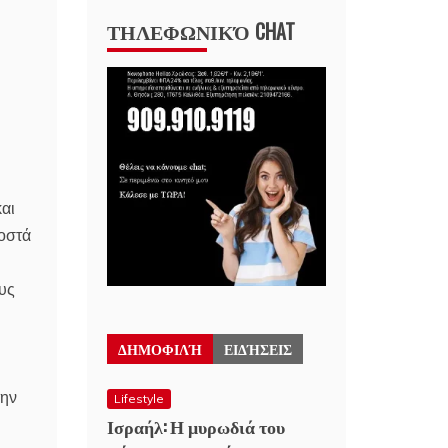
ΤΗΛΕΦΩΝΙΚΌ CHAT
και
ροστά
ους
ΔΗΜΟΦΙΛΉ
ΕΙΔΉΣΕΙΣ
την
Lifestyle
Ισραήλ: Η μυρωδιά του