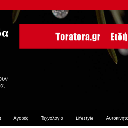
δα
ουν
ία,
α
Αγορές
Τεχνολογια
Lifestyle
Αυτοκινητ