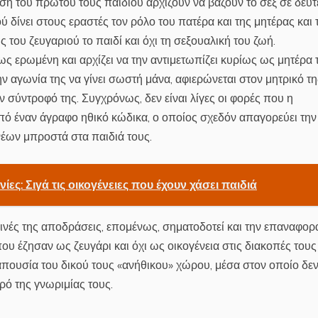
νηση του πρώτου τους παιδιού αρχίζουν να βάζουν το σεξ σε δεύ
ύ δίνει στους εραστές τον ρόλο του πατέρα και της μητέρας και 
ς του ζευγαριού το παιδί και όχι τη σεξουαλική του ζωή.
ως ερωμένη και αρχίζει να την αντιμετωπίζει κυρίως ως μητέρα 
ην αγωνία της να γίνει σωστή μάνα, αφιερώνεται στον μητρικό τη
 σύντροφό της. Συγχρόνως, δεν είναι λίγες οι φορές που η
πό έναν άγραφο ηθικό κώδικα, ο οποίος σχεδόν απαγορεύει την
νέων μπροστά στα παιδιά τους.
νίες: Σιγά τις οικογένειες που έχουν χάσει παιδιά
ρινές της αποδράσεις, επομένως, σηματοδοτεί και την επαναφορ
υ έζησαν ως ζευγάρι και όχι ως οικογένεια στις διακοπές τους
ουσία του δικού τους «ανήθικου» χώρου, μέσα στον οποίο δεν
ρό της γνωριμίας τους.