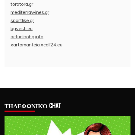
toratora.gr
mediterrawines.gr
sportlike.gr
bgvesti.eu
actualnobg.info
xartomanteia.xcall24.eu
ΤΗΛΕΦΩΝΙΚΌ CHAT