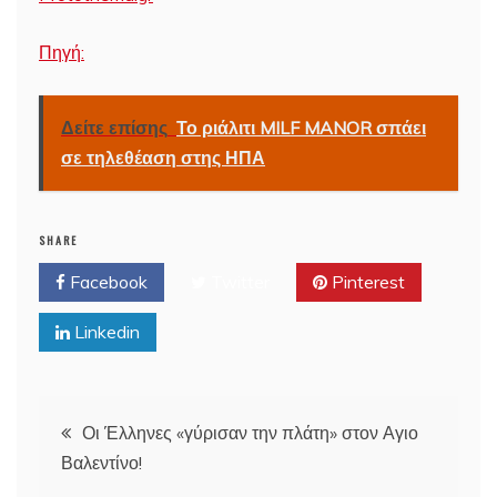
Πηγή:
Δείτε επίσης
Το ριάλιτι MILF MANOR σπάει
σε τηλεθέαση στης ΗΠΑ
SHARE
Facebook
Twitter
Pinterest
Linkedin
Post
Οι Έλληνες «γύρισαν την πλάτη» στον Αγιο
Βαλεντίνο!
navigation