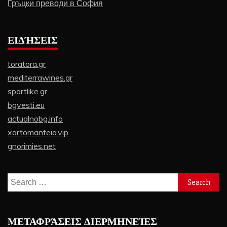
Гръцки преводи в София
ΕΙΔΉΣΕΙΣ
toratora.gr
mediterrawines.gr
sportlike.gr
bgvesti.eu
actualnobg.info
xartomanteia.vip
gnorimies.net
Search
for:
ΜΕΤΑΦΡΆΣΕΙΣ ΔΙΕΡΜΗΝΕΊΕΣ