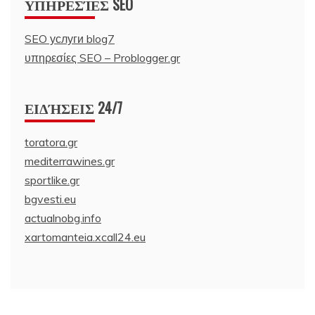
ΥΠΗΡΕΣΊΕΣ SEO
SEO услуги blog7
υπηρεσίες SEO – Problogger.gr
ΕΙΔΉΣΕΙΣ 24/7
toratora.gr
mediterrawines.gr
sportlike.gr
bgvesti.eu
actualnobg.info
xartomanteia.xcall24.eu