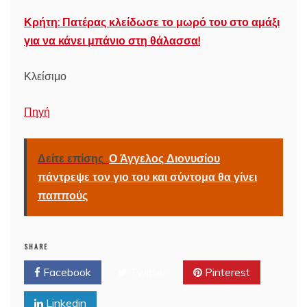
Κρήτη: Πατέρας κλείδωσε το μωρό του στο αμάξι
για να κάνει μπάνιο στη θάλασσα!
Κλείσιμο
Πηγή
Δείτε επίσης
Ο Άγγελος Διονυσίου
πάντρεψε τον γιο του και σύντομα θα γίνει
παππούς
SHARE
Facebook
Twitter
Pinterest
Linkedin