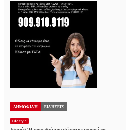
ΔΗΜΟΦΙΛΉ
ΕΙΔΉΣΕΙΣ
Lifestyle
Ισραήλ: Η μυρωδιά του σώματος μπορεί να