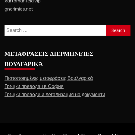
xartomanteia.vip
gnorimies.net
Search
for:
ΜΕΤΑΦΡΆΣΕΙΣ ΔΙΕΡΜΗΝΕΊΕΣ
ΒΟΥΛΓΑΡΙΚΆ
Πιστοποιημένες μεταφράσεις Βουλγαρικά
Гръцки преводач в София
Гръцки преводи и легализация на документи