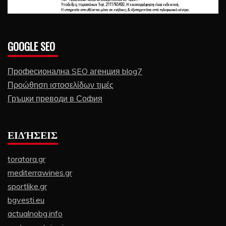
GOOGLE SEO
Професионална SEO агенция blog7
Προώθηση ιστοσελίδων τιμές
Гръцки преводи в София
ΕΙΔΉΣΕΙΣ
toratora.gr
mediterrawines.gr
sportlike.gr
bgvesti.eu
actualnobg.info