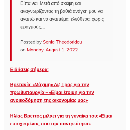
Είπα ναι. Μετά από σκέψη και
αναγνωρίζοντας τη βαθιά ανάγκη μου να
αγαπώ και να αγαπιέμαι ελεύθερα, χωρίς
φραγμούς,…
Posted by
Sonia Theodoridou
on
Monday, August 1, 2022
Ειδήσεις σήμερα:
Βρετανία: «Μάχιμη» Λιζ Τρας για την
πρωθυπουργία – «Είμαι έτοιμη για την
ανοικοδόμηση της οικονομίας μας»
Ηλίας Βρεττός μιλάει για τη γυναίκα του: «Είμαι
ευτυχισμένος που την παντρεύτηκα»