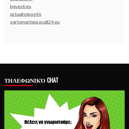
bgvesti.eu
actualnobg.info
xartomanteia.xcall24.eu
ΤΗΛΕΦΩΝΙΚΌ CHAT