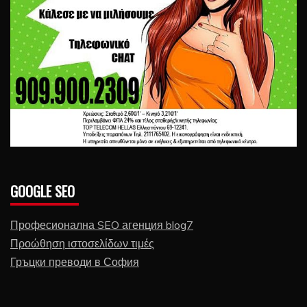
GOOGLE SEO
Професионална SEO агенция blog7
Προώθηση ιστοσελίδων τιμές
Гръцки преводи в София