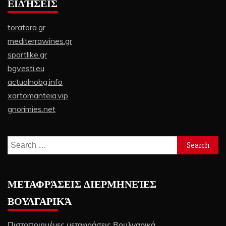
ΕΙΔΉΣΕΙΣ
toratora.gr
mediterrawines.gr
sportlike.gr
bgvesti.eu
actualnobg.info
xartomanteia.vip
gnorimies.net
Search
for:
ΜΕΤΑΦΡΆΣΕΙΣ ΔΙΕΡΜΗΝΕΊΕΣ
ΒΟΥΛΓΑΡΙΚΆ
Πιστοποιημένες μεταφράσεις Βουλγαρικά