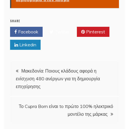
SHARE
Facebook
Twitter
Pinterest
Linkedin
Post
Μακεδονία: Ποιους κλάδους αφορά η
ενίσχυση 480 ανέργων για τη δημιουργία
navigation
επιχείρησης
Το Cupra Born είναι τo πρώτο 100% ηλεκτρικό
μοντέλο της μάρκας