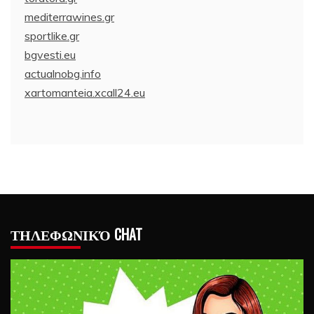
mediterrawines.gr
sportlike.gr
bgvesti.eu
actualnobg.info
xartomanteia.xcall24.eu
ΤΗΛΕΦΩΝΙΚΌ CHAT