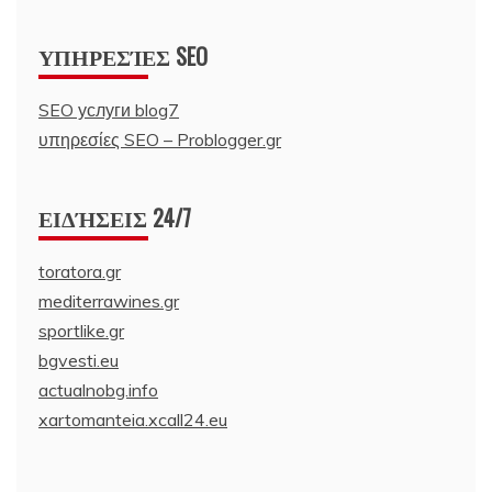
ΥΠΗΡΕΣΊΕΣ SEO
SEO услуги blog7
υπηρεσίες SEO – Problogger.gr
ΕΙΔΉΣΕΙΣ 24/7
toratora.gr
mediterrawines.gr
sportlike.gr
bgvesti.eu
actualnobg.info
xartomanteia.xcall24.eu