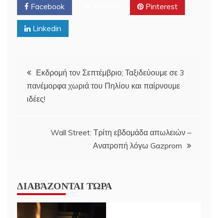
Facebook
Twitter
Pinterest
Linkedin
Post
Εκδρομή τον Σεπτέμβριο; Ταξιδεύουμε σε 3
πανέμορφα χωριά του Πηλίου και παίρνουμε
navigation
ιδέες!
Wall Street: Τρίτη εβδομάδα απωλειών –
Ανατροπή λόγω Gazprom
ΔΙΑΒΆΖΟΝΤΑΙ ΤΏΡΑ