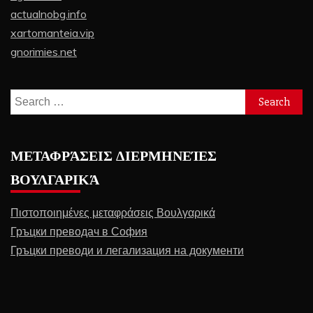
actualnobg.info
xartomanteia.vip
gnorimies.net
Search
for:
ΜΕΤΑΦΡΆΣΕΙΣ ΔΙΕΡΜΗΝΕΊΕΣ
ΒΟΥΛΓΑΡΙΚΆ
Πιστοποιημένες μεταφράσεις Βουλγαρικά
Гръцки преводач в София
Гръцки преводи и легализация на документи