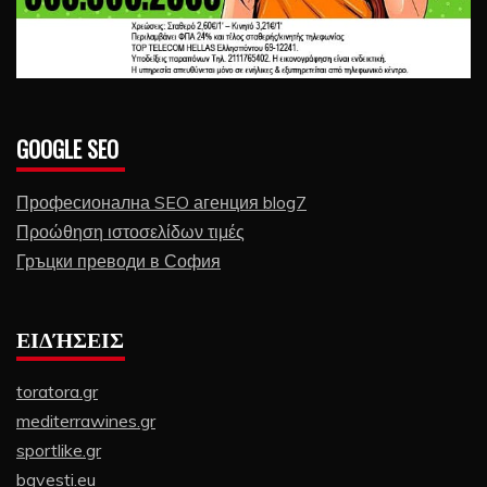
GOOGLE SEO
Професионална SEO агенция blog7
Προώθηση ιστοσελίδων τιμές
Гръцки преводи в София
ΕΙΔΉΣΕΙΣ
toratora.gr
mediterrawines.gr
sportlike.gr
bgvesti.eu