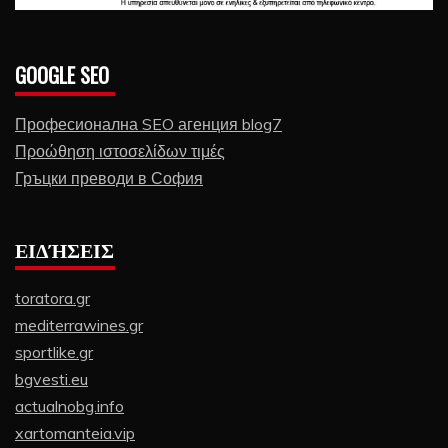
GOOGLE SEO
Професионална SEO агенция blog7
Προώθηση ιστοσελίδων τιμές
Гръцки преводи в София
ΕΙΔΉΣΕΙΣ
toratora.gr
mediterrawines.gr
sportlike.gr
bgvesti.eu
actualnobg.info
xartomanteia.vip