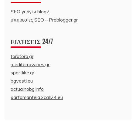
SEO услуги blog7
υπηρεσίες SEO – Problogger.gr
ΕΙΔΉΣΕΙΣ 24/7
toratora.gr
mediterrawines.gr
sportlike.gr
bgvesti.eu
actualnobg.info
xartomanteia.xcall24.eu