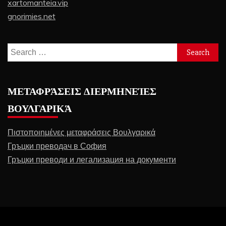
xartomanteia.vip
gnorimies.net
Search
for:
ΜΕΤΑΦΡΆΣΕΙΣ ΔΙΕΡΜΗΝΕΊΕΣ
ΒΟΥΛΓΑΡΙΚΆ
Πιστοποιημένες μεταφράσεις Βουλγαρικά
Гръцки преводач в София
Гръцки преводи и легализация на документи