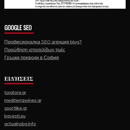
GOOGLE SEO
Професионална SEO агенция blog7
Προώθηση ιστοσελίδων τιμές
Гръцки преводи в София
ΕΙΔΉΣΕΙΣ
toratora.gr
mediterrawines.gr
sportlike.gr
bgvesti.eu
actualnobg.info