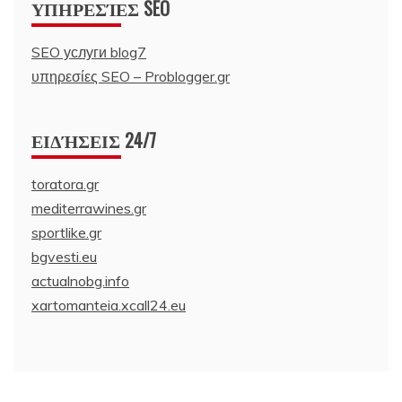
ΥΠΗΡΕΣΊΕΣ SEO
SEO услуги blog7
υπηρεσίες SEO – Problogger.gr
ΕΙΔΉΣΕΙΣ 24/7
toratora.gr
mediterrawines.gr
sportlike.gr
bgvesti.eu
actualnobg.info
xartomanteia.xcall24.eu