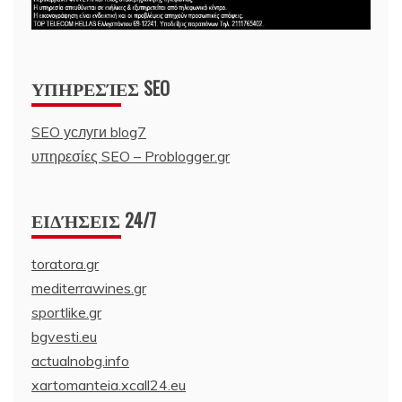
ΥΠΗΡΕΣΊΕΣ SEO
SEO услуги blog7
υπηρεσίες SEO – Problogger.gr
ΕΙΔΉΣΕΙΣ 24/7
toratora.gr
mediterrawines.gr
sportlike.gr
bgvesti.eu
actualnobg.info
xartomanteia.xcall24.eu