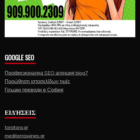
GOOGLE SEO
Професионална SEO агенция blog7
Προώθηση ιστοσελίδων τιμές
Гръцки преводи в София
ΕΙΔΉΣΕΙΣ
toratora.gr
mediterrawines.gr