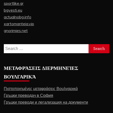
sportlike.gr
bgvesti.eu
actualnobg.info
xartomanteia.vip
gnorimies.net
Search
for:
ΜΕΤΑΦΡΆΣΕΙΣ ΔΙΕΡΜΗΝΕΊΕΣ
ΒΟΥΛΓΑΡΙΚΆ
Πιστοποιημένες μεταφράσεις Βουλγαρικά
Гръцки преводач в София
Гръцки преводи и легализация на документи