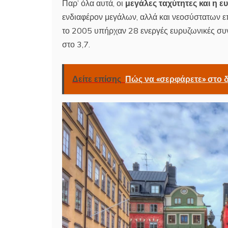
Παρ’ όλα αυτά, οι
μεγάλες ταχύτητες και η ε
ενδιαφέρον μεγάλων, αλλά και νεοσύστατων ε
το 2005 υπήρχαν 28 ενεργές ευρυζωνικές συνδ
στο 3,7.
Δείτε επίσης
Πώς να «σερφάρετε» στο δ