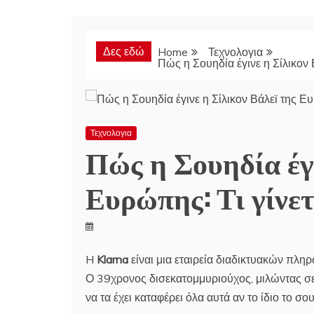
Δες εδώ
Home
Τεχνολογια
Πώς η Σουηδία έγινε η Σίλικον Β
Τεχνολογια
Πώς η Σουηδία έγι
Ευρώπης: Τι γίνετ
H
Klarna
είναι μια εταιρεία διαδικτυακών πλ
Ο 39χρονος δισεκατομμυριούχος, μιλώντας σ
να τα έχει καταφέρει όλα αυτά αν το ίδιο το σ