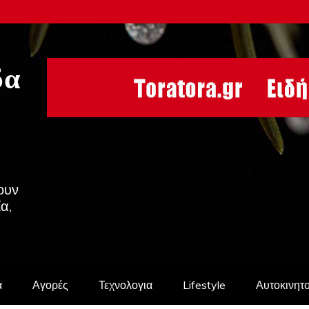
δα
ουν
ία,
α
Αγορές
Τεχνολογια
Lifestyle
Αυτοκινητ