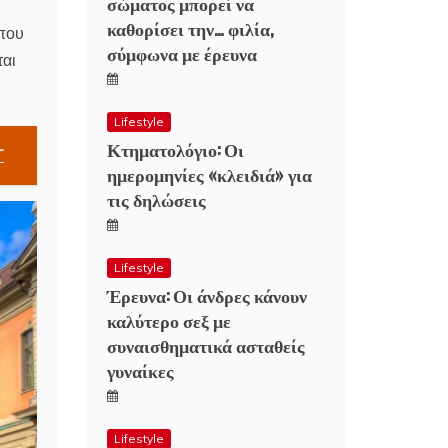
σώματος μπορεί να
καθορίσει την… φιλία,
 που
σύμφωνα με έρευνα
ται
Lifestyle
Κτηματολόγιο: Οι
T
ημερομηνίες «κλειδιά» για
τις δηλώσεις
Lifestyle
Έρευνα: Οι άνδρες κάνουν
καλύτερο σεξ με
συναισθηματικά ασταθείς
γυναίκες
Lifestyle