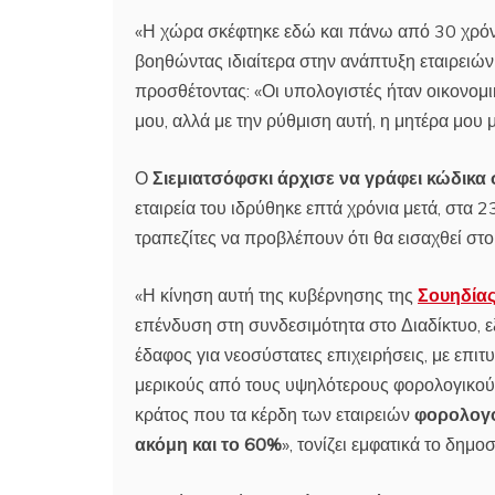
«Η χώρα σκέφτηκε εδώ και πάνω από 30 χρόνι
βοηθώντας ιδιαίτερα στην ανάπτυξη εταιρειών 
προσθέτοντας: «Οι υπολογιστές ήταν οικονομι
μου, αλλά με την ρύθμιση αυτή, η μητέρα μου
Ο
Σιεμιατσόφσκι άρχισε να γράφει κώδικα
εταιρεία του ιδρύθηκε επτά χρόνια μετά, στα 
τραπεζίτες να προβλέπουν ότι θα εισαχθεί στ
«Η κίνηση αυτή της κυβέρνησης της
Σουηδία
επένδυση στη συνδεσιμότητα στο Διαδίκτυο, ε
έδαφος για νεοσύστατες επιχειρήσεις, με επιτ
μερικούς από τους υψηλότερους φορολογικούς 
κράτος που τα κέρδη των εταιρειών
φορολογο
ακόμη και το 60%
», τονίζει εμφατικά το δημ