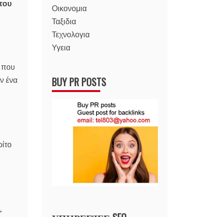
 του
Οικονομια
Ταξιδια
Τεχνολογια
Υγεια
 που
BUY PR POSTS
ν ένα
ρίτο
,