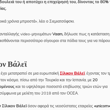
δουλειά του ή αποτύχει η επιχείρησή του, δίνοντας το 80%
ίας.
ικά χρόνια μπροστά», λέει ο Σιεμιατσόφσκι.
 ανταλλαγής video-μηνυμάτων
Vaam,
δήλωσε πως η κατάσταση
 αισθάνονται περισσότερο σίγουροι στα πόδια τους για να πάρου
ον Βάλεϊ
 έχει μετατραπεί σε μια ευρωπαϊκή
Σίλικον Βάλεϊ
, έχοντας τον τ
ν κόσμο, πίσω από την Τουρκία και την Ισπανία, με
20
ζομένους
και το υψηλότερο ποσοστό επιβίωσης τριών ετών για
, σύμφωνα με μελέτη του 2018 από τον ΟΟΣΑ.
 Σίλικον Βάλεϊ
όσον αφορά τις νεοσύστατες εταιρείες
«unicorn»