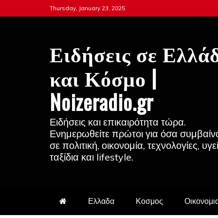
Skip
Thursday, January 23, 2025
to
content
Ειδήσεις σε Ελλά
και Κόσμο |
Noizeradio.gr
Ειδήσεις και επικαιρότητα τώρα.
Ενημερωθείτε πρώτοι για όσα συμβαίν
σε πολιτική, οικονομία, τεχνολογίες, υγε
ταξίδια και lifestyle.
Ελλαδα
Κοσμος
Οικονομι