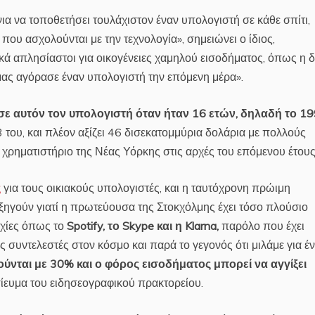
α να τοποθετήσει τουλάχιστον έναν υπολογιστή σε κάθε σπίτι,
που ασχολούνται με την τεχνολογία», σημειώνει ο ίδιος,
κά απλησίαστοι για οικογένειες χαμηλού εισοδήματος, όπως η δ
 μας αγόρασε έναν υπολογιστή την επόμενη μέρα».
 σε αυτόν τον υπολογιστή όταν ήταν 16 ετών, δηλαδή το 1
23 του, και πλέον αξίζει 46 δισεκατομμύρια δολάρια με πολλούς
ο χρηματιστήριο της Νέας Υόρκης στις αρχές του επόμενου έτους
ς
για τους οικιακούς υπολογιστές, και η ταυτόχρονη πρώιμη
ξηγούν γιατί η πρωτεύουσα της Στοκχόλμης έχει τόσο πλούσιο
υχίες όπως το
Spotify, το Skype και η Klarna,
παρόλο που έχει
συντελεστές στον κόσμο και παρά το γεγονός ότι μιλάμε για έ
ύνται με 30% και ο φόρος εισοδήματος μπορεί να αγγίξει
οσίευμα του ειδησεογραφικού πρακτορείου.