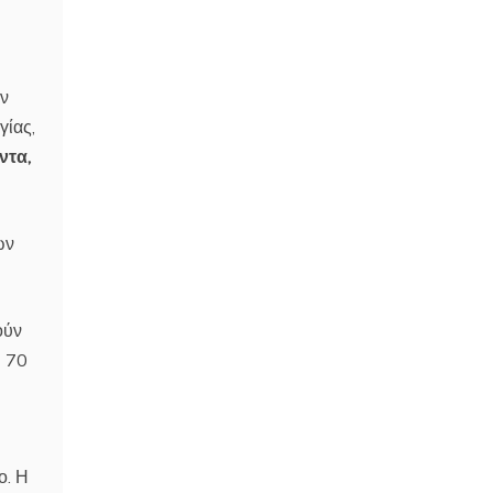
ην
γίας,
ντα,
ων
ούν
η 70
ο. Η