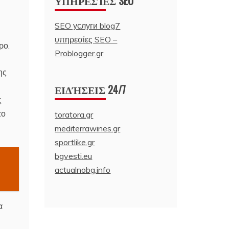
ΥΠΗΡΕΣΊΕΣ SEO
SEO услуги blog7
υπηρεσίες SEO –
ρο.
Problogger.gr
ης
ΕΙΔΉΣΕΙΣ 24/7
ς
το
toratora.gr
mediterrawines.gr
sportlike.gr
bgvesti.eu
actualnobg.info
α