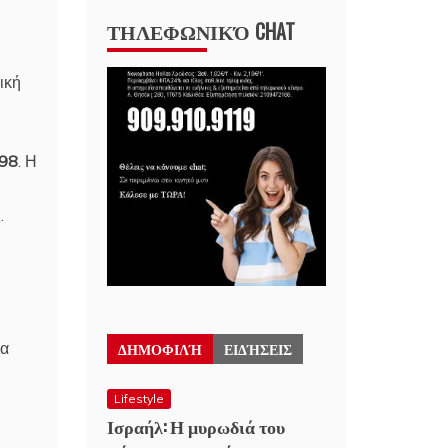
ΤΗΛΕΦΩΝΙΚΌ CHAT
ική
998
. Η
.
ΔΗΜΟΦΙΛΉ
ΕΙΔΉΣΕΙΣ
να
Lifestyle
Ισραήλ: Η μυρωδιά του