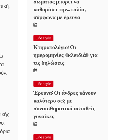
σώματος μπορεί να
τική,
καθορίσει την… φιλία,
σύμφωνα με έρευνα
Lifestyle
Κτηματολόγιο: Οι
ημερομηνίες «κλειδιά» για
νώ
τις δηλώσεις
τα
ούν,
Lifestyle
Έρευνα: Οι άνδρες κάνουν
καλύτερο σεξ με
συναισθηματικά ασταθείς
τικής
γυναίκες
νο,
 όρια
Lifestyle