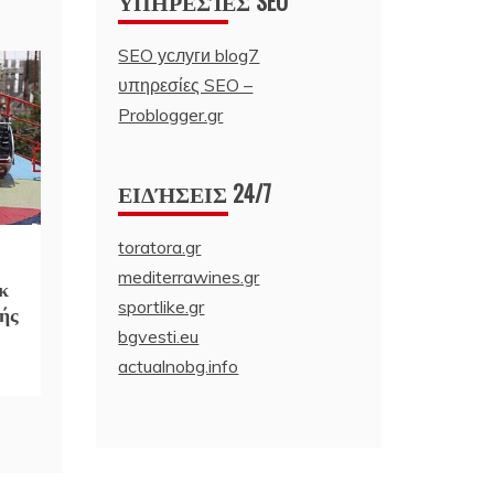
ΥΠΗΡΕΣΊΕΣ SEO
SEO услуги blog7
υπηρεσίες SEO –
Problogger.gr
ΕΙΔΉΣΕΙΣ 24/7
toratora.gr
mediterrawines.gr
κ
sportlike.gr
τής
bgvesti.eu
actualnobg.info