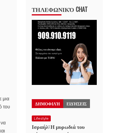
ΤΗΛΕΦΩΝΙΚΌ CHAT
ε μια
ΔΗΜΟΦΙΛΉ
ΕΙΔΉΣΕΙΣ
ό του
Lifestyle
 να
Ισραήλ: Η μυρωδιά του
και