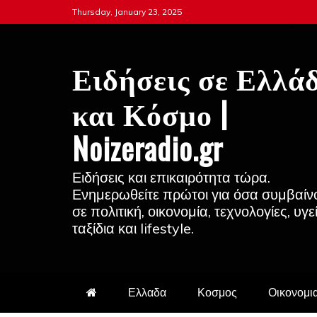
Skip
Thursday, January 23, 2025
to
content
Ειδήσεις σε Ελλά
και Κόσμο |
Noizeradio.gr
Ειδήσεις και επικαιρότητα τώρα.
Ενημερωθείτε πρώτοι για όσα συμβαίν
σε πολιτική, οικονομία, τεχνολογίες, υγε
ταξίδια και lifestyle.
Ελλαδα
Κοσμος
Οικονομι