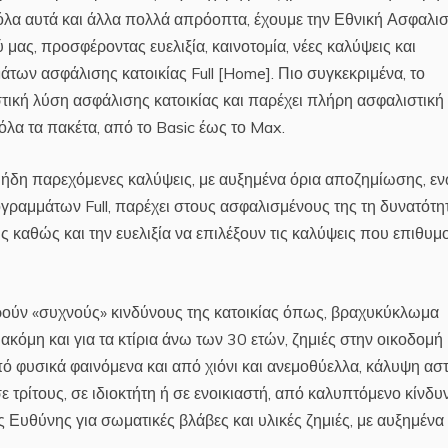
 όλα αυτά και άλλα πολλά απρόοπτα, έχουμε την Εθνική Ασφαλισ
ύ μας, προσφέροντας ευελιξία, καινοτοµία, νέες καλύψεις και
των ασφάλισης κατοικίας Full [Home]. Πιο συγκεκριμένα, το
τική λύση ασφάλισης κατοικίας και παρέχει πλήρη ασφαλιστική
λα τα πακέτα, από το Basic έως το Max.
ς ήδη παρεχόμενες καλύψεις, με αυξημένα όρια αποζημίωσης, ε
γραμμάτων Full, παρέχει στους ασφαλισμένους της τη δυνατότη
 καθώς και την ευελιξία να επιλέξουν τις καλύψεις που επιθυμ
ρούν «συχνούς» κινδύνους της κατοικίας όπως, βραχυκύκλωμα
μη και για τα κτίρια άνω των 30 ετών, ζημιές στην οικοδομή
από φυσικά φαινόμενα και από χιόνι και ανεμοθύελλα, κάλυψη ασ
 τρίτους, σε ιδιοκτήτη ή σε ενοικιαστή, από καλυπτόμενο κίνδυ
 Ευθύνης για σωματικές βλάβες και υλικές ζημιές, με αυξημένα