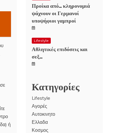
Προίκα από… κληρονομιά
ψάχνουν οι Γερμανοί
υποψήφιοι γαμπροί
Lifestyle
ου
Αθλητικές επιδόσεις και
ς
σεξ…
Κατηγορίες
 σε
Lifestyle
Αγορές
ίτε
Αυτοκινητο
ντρο
Ελλαδα
δα) ή
Κοσμος