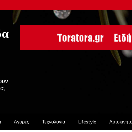
δα
ουν
ία,
α
Αγορές
Τεχνολογια
Lifestyle
Αυτοκινητ