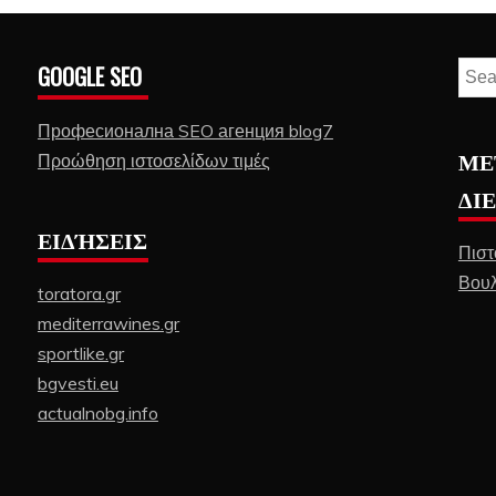
GOOGLE SEO
Sear
for:
Професионална SEO агенция blog7
ΜΕ
Προώθηση ιστοσελίδων τιμές
ΔΙ
ΕΙΔΉΣΕΙΣ
Πιστ
Βουλ
toratora.gr
mediterrawines.gr
sportlike.gr
bgvesti.eu
actualnobg.info