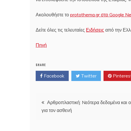
Ακολουθήστε το
protothema.gr στο Google N
Δείτε όλες τις τελευταίες
Ειδήσεις
από την Ελλά
Πηγή
SHARE
Facebook
Twitter
Pinteres
Post
Αρθροπλαστική: Nεότερα δεδομένα και 
για τον ασθενή
navigation