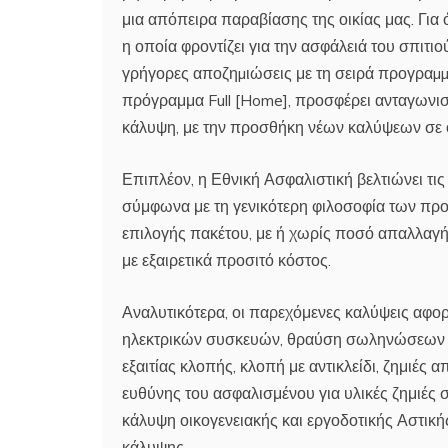
μια απόπειρα παραβίασης της οικίας μας. Για
η οποία φροντίζει για την ασφάλειά του σπιτιο
γρήγορες αποζηµιώσεις με τη σειρά προγραµµά
πρόγραμμα Full [Home], προσφέρει ανταγωνισ
κάλυψη, με την προσθήκη νέων καλύψεων σε ό
Επιπλέον, η Εθνική Ασφαλιστική βελτιώνει τι
σύμφωνα με τη γενικότερη φιλοσοφία των προ
επιλογής πακέτου, με ή χωρίς ποσό απαλλαγής
με εξαιρετικά προσιτό κόστος.
Αναλυτικότερα, οι παρεχόμενες καλύψεις αφο
ηλεκτρικών συσκευών, θραύση σωληνώσεων ακό
εξαιτίας κλοπής, κλοπή με αντικλείδι, ζημιές 
ευθύνης του ασφαλισμένου για υλικές ζημιές σε
κάλυψη οικογενειακής και εργοδοτικής Αστικής
κάλυψης.