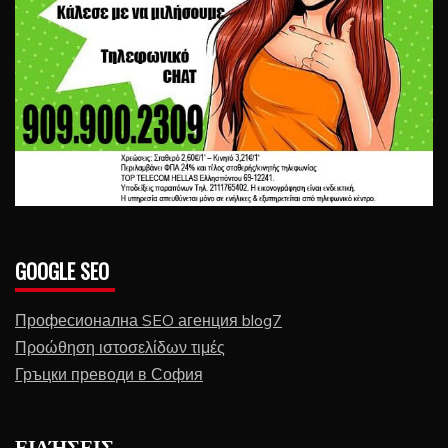
GOOGLE SEO
Професионална SEO агенция blog7
Προώθηση ιστοσελίδων τιμές
Гръцки преводи в София
ΕΙΔΉΣΕΙΣ