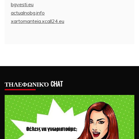
bgvesti.eu
actualnobg.info
xartomanteia.xcall24.eu
ΤΗΛΕΦΩΝΙΚΌ CHAT