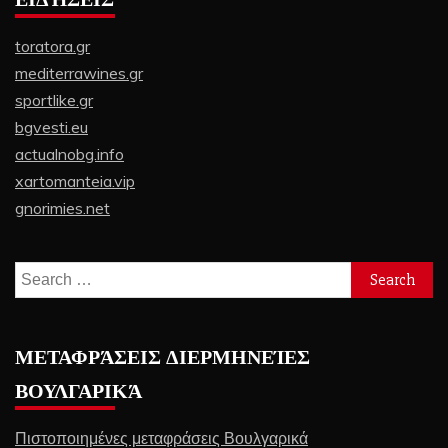
toratora.gr
mediterrawines.gr
sportlike.gr
bgvesti.eu
actualnobg.info
xartomanteia.vip
gnorimies.net
Search
for:
ΜΕΤΑΦΡΆΣΕΙΣ ΔΙΕΡΜΗΝΕΊΕΣ
ΒΟΥΛΓΑΡΙΚΆ
Πιστοποιημένες μεταφράσεις Βουλγαρικά