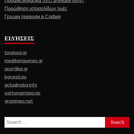
Професионална SEO агенция blog7
Προώθηση ιστοσελίδων τιμές
Гръцки преводи в София
ΕΙΔΉΣΕΙΣ
toratora.gr
mediterrawines.gr
sportlike.gr
bgvesti.eu
actualnobg.info
xartomanteia.vip
gnorimies.net
Search
for: