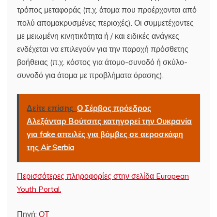
τρόπος μεταφοράς (π.χ. άτομα που προέρχονται από
πολύ απομακρυσμένες περιοχές). Οι συμμετέχοντες
με μειωμένη κινητικότητα ή / και ειδικές ανάγκες
ενδέχεται να επιλεγούν για την παροχή πρόσθετης
βοήθειας (π.χ. κόστος για άτομο-συνοδό ή σκύλο-
συνοδό για άτομα με προβλήματα όρασης).
Δείτε επίσης
Ο Σέρβος πρόεδρος
Αλεξάνταρ Βούτσιτς κατηγορεί την Ουκρανία
για fake απειλές για βόμβες σε αεροσκάφη
της Air Serbia
Περισσότερες πληροφορίες στην σελίδα European
Youth Portal.
Πηγή:
ΟΤ