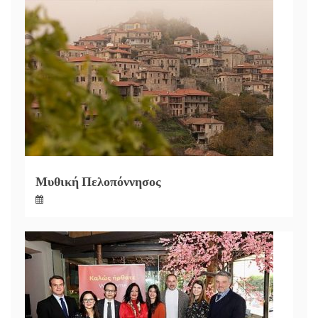
Μυθική Πελοπόννησος