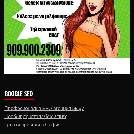
GOOGLE SEO
Професионална SEO агенция blog7
Προώθηση ιστοσελίδων τιμές
Гръцки преводи в София