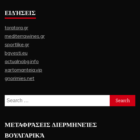
ΕΙΔΉΣΕΙΣ
toratora.gr
mediterrawines.gr
sportlike.gr
bgvesti.eu
actualnobg.info
xartomanteia.vip
gnorimies.net
Search
for:
ΜΕΤΑΦΡΆΣΕΙΣ ΔΙΕΡΜΗΝΕΊΕΣ
ΒΟΥΛΓΑΡΙΚΆ