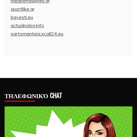
mediterrawines.gr
sportlike.gr
bgvesti.eu
actualnobg.info
xartomanteia.xcall24.eu
ΤΗΛΕΦΩΝΙΚΌ CHAT