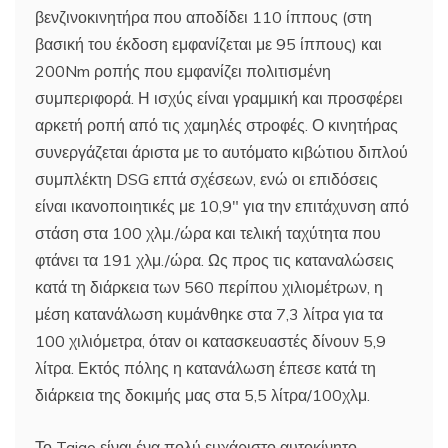
βενζινοκινητήρα που αποδίδει 110 ίππους (στη
βασική του έκδοση εμφανίζεται με 95 ίππους) και
200Nm ροπής που εμφανίζει πολιτισμένη
συμπεριφορά. Η ισχύς είναι γραμμική και προσφέρει
αρκετή ροπή από τις χαμηλές στροφές. Ο κινητήρας
συνεργάζεται άριστα με το αυτόματο κιβώτιου διπλού
συμπλέκτη DSG επτά σχέσεων, ενώ οι επιδόσεις
είναι ικανοποιητικές με 10,9″ για την επιτάχυνση από
στάση στα 100 χλμ./ώρα και τελική ταχύτητα που
φτάνει τα 191 χλμ./ώρα. Ως προς τις καταναλώσεις
κατά τη διάρκεια των 560 περίπου χιλιομέτρων, η
μέση κατανάλωση κυμάνθηκε στα 7,3 λίτρα για τα
100 χιλιόμετρα, όταν οι κατασκευαστές δίνουν 5,9
λίτρα. Εκτός πόλης η κατανάλωση έπεσε κατά τη
διάρκεια της δοκιμής μας στα 5,5 λίτρα/100χλμ.
Το Taigo είναι ένα πολύ ευχάριστο αυτοκίνητο.