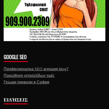
GOOGLE SEO
Професионална SEO агенция blog7
Προώθηση ιστοσελίδων τιμές
Гръцки преводи в София
ΕΙΔΉΣΕΙΣ