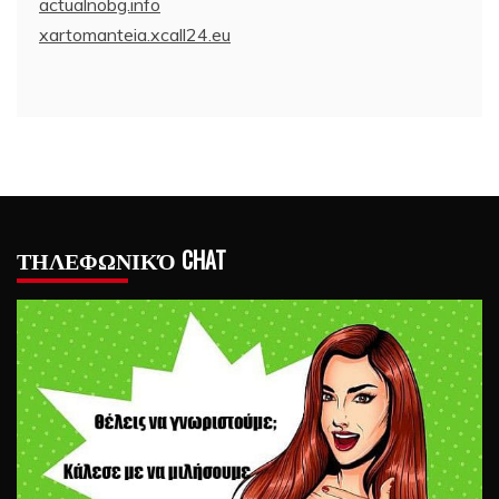
actualnobg.info
xartomanteia.xcall24.eu
ΤΗΛΕΦΩΝΙΚΌ CHAT