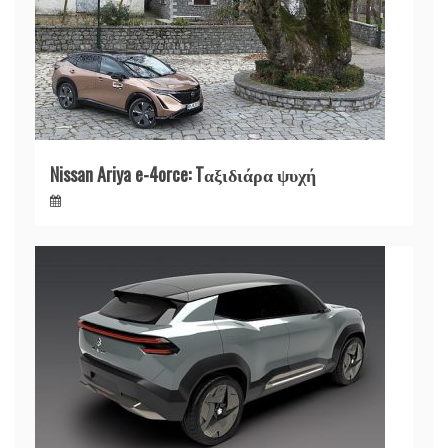
Nissan Ariya e-4orce: Tαξιδιάρα ψυχή