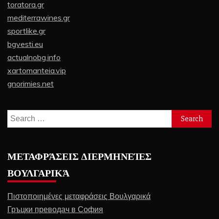
toratora.gr
mediterrawines.gr
sportlike.gr
bgvesti.eu
actualnobg.info
xartomanteia.vip
gnorimies.net
Search
for:
ΜΕΤΑΦΡΆΣΕΙΣ ΔΙΕΡΜΗΝΕΊΕΣ
ΒΟΥΛΓΑΡΙΚΆ
Πιστοποιημένες μεταφράσεις Βουλγαρικά
Гръцки преводач в София