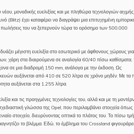
υ νέου, μοναδικής ευελιξίας και με πληθώρα τεχνολογιών αιχμής
ό (Blitz) έχει καταφέρει να διαγράψει μια επιτυχημένη εμπορικ
ς πωλήσεις του να ξεπερνούν τώρα το ορόσημο των 500.000
νδυάζει μέγιστη ευελιξία στο εσωτερικό με άφθονους χώρους γι
άλλων, χάρη στα διαιρούμενα σε αναλογία 60/40 πίσω καθίσματα,
ξονα σε μια διαδρομή 150 mm, ανάλογα με την έκδοση. Ως
ευών αυξάνεται από 410 σε 520 λίτρα σε χρόνο μηδέν. Με τα
ητα αυξάνεται στα 1.255 λίτρα.
λιξία και τις προηγμένες τεχνολογίες του, αλλά και με τη μοντέρ
 σχεδιαστική γλώσσα της Opel, που περιλαμβάνει στοιχεία όπως
ενιαίο στοιχείο, διευρύνοντας οπτικά το πλάτος του. Το πίσω τμ
 μαγνητίζει το βλέμμα. Εδώ, το έμβλημα του Crossland φιγουράρε