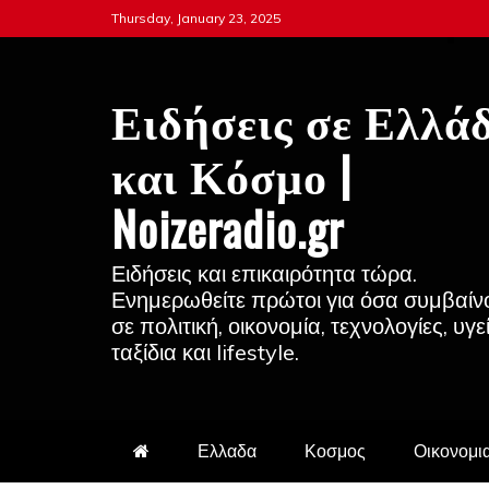
Skip
Thursday, January 23, 2025
to
content
Ειδήσεις σε Ελλά
και Κόσμο |
Noizeradio.gr
Ειδήσεις και επικαιρότητα τώρα.
Ενημερωθείτε πρώτοι για όσα συμβαίν
σε πολιτική, οικονομία, τεχνολογίες, υγε
ταξίδια και lifestyle.
Ελλαδα
Κοσμος
Οικονομι