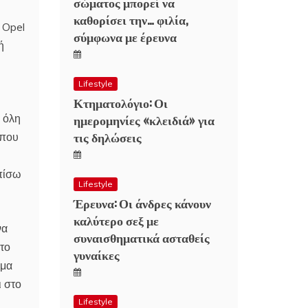
σώματος μπορεί να
καθορίσει την… φιλία,
 Opel
σύμφωνα με έρευνα
ή
Lifestyle
Κτηματολόγιο: Οι
ημερομηνίες «κλειδιά» για
α όλη
τις δηλώσεις
 που
 πίσω
Lifestyle
Έρευνα: Οι άνδρες κάνουν
καλύτερο σεξ με
να
συναισθηματικά ασταθείς
 το
γυναίκες
ήμα
ι στο
Lifestyle