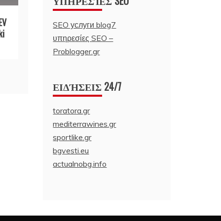
ΥΠΗΡΕΣΊΕΣ SEO
EV
SEO услуги blog7
ki
υπηρεσίες SEO –
Problogger.gr
ΕΙΔΉΣΕΙΣ 24/7
toratora.gr
mediterrawines.gr
sportlike.gr
bgvesti.eu
actualnobg.info