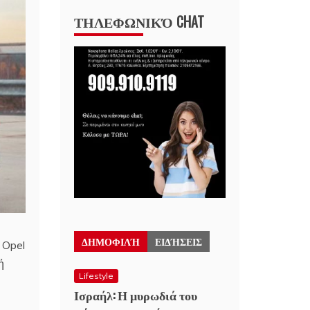
ΤΗΛΕΦΩΝΙΚΌ CHAT
ΔΗΜΟΦΙΛΉ
ΕΙΔΉΣΕΙΣ
 Opel
ή
Lifestyle
Ισραήλ: Η μυρωδιά του