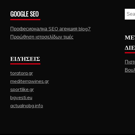
GOOGLE SEO
Sear
for:
Професионална SEO агенция blog7
ΜΕ
Προώθηση ιστοσελίδων τιμές
ΔΙ
ΕΙΔΉΣΕΙΣ
Πιστ
Βουλ
toratora.gr
mediterrawines.gr
sportlike.gr
bgvesti.eu
actualnobg.info