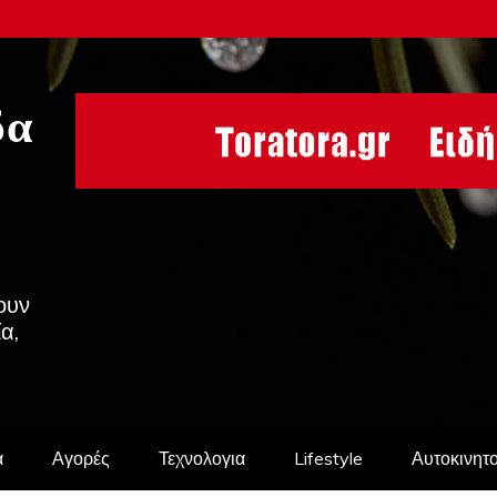
δα
ουν
ία,
α
Αγορές
Τεχνολογια
Lifestyle
Αυτοκινητ