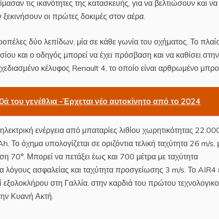
μασαν τις ικανότητες της κατασκευής, για να βελτιώσουν και να
ν ξεκινήσουν οι πρώτες δοκιμές στον αέρα.
προπέλες δύο λεπίδων, μία σε κάθε γωνία του οχήματος. Το πλαί
σίου και ο οδηγός μπορεί να έχει πρόσβαση και να καθίσει στην
εδιασμένο κέλυφος Renault 4, το οποίο είναι αρθρωμένο μπρο
 50ά του γενέθλια -Έρχεται νέο αυτοκίνητο από το 2024
 ηλεκτρική ενέργεια από μπαταρίες λιθίου χωρητικότητας 22.00
Το όχημα υπολογίζεται σε οριζόντια τελική ταχύτητα 26 m/s, 
ίση 70°. Μπορεί να πετάξει έως και 700 μέτρα με ταχύτητα
ια λόγους ασφαλείας και ταχύτητα προσγείωσης 3 m/s. Το AIR4 
ί εξολοκλήρου στη Γαλλία, στην καρδιά του πρώτου τεχνολογικ
την Κυανή Ακτή.