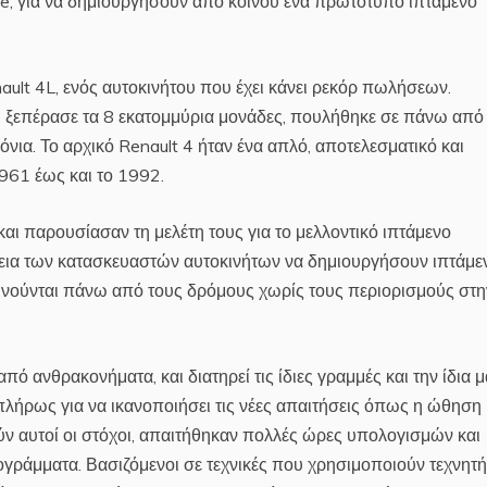
e, για να δημιουργήσουν από κοινού ένα πρωτότυπο ιπτάμενο
ault 4L, ενός αυτοκινήτου που έχει κάνει ρεκόρ πωλήσεων.
 ξεπέρασε τα 8 εκατομμύρια μονάδες, πουλήθηκε σε πάνω από
νια. Το αρχικό Renault 4 ήταν ένα απλό, αποτελεσματικό και
961 έως και το 1992.
αι παρουσίασαν τη μελέτη τους για το μελλοντικό ιπτάμενο
θεια των κατασκευαστών αυτοκινήτων να δημιουργήσουν ιπτάμε
 κινούνται πάνω από τους δρόμους χωρίς τους περιορισμούς στη
ό ανθρακονήματα, και διατηρεί τις ίδιες γραμμές και την ίδια 
πλήρως για να ικανοποιήσει τις νέες απαιτήσεις όπως η ώθηση 
ύν αυτοί οι στόχοι, απαιτήθηκαν πολλές ώρες υπολογισμών και
ρογράμματα. Βασιζόμενοι σε τεχνικές που χρησιμοποιούν τεχνητή