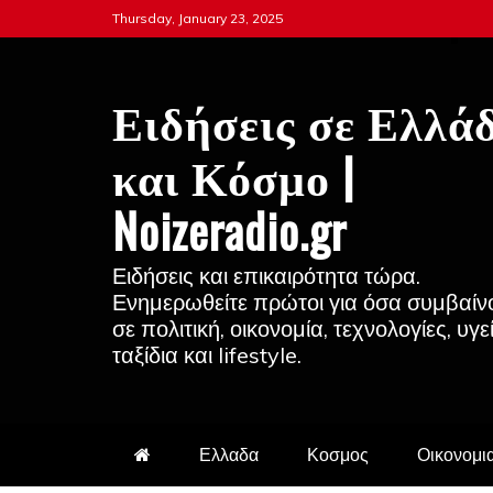
Skip
Thursday, January 23, 2025
to
content
Ειδήσεις σε Ελλά
και Κόσμο |
Noizeradio.gr
Ειδήσεις και επικαιρότητα τώρα.
Ενημερωθείτε πρώτοι για όσα συμβαίν
σε πολιτική, οικονομία, τεχνολογίες, υγε
ταξίδια και lifestyle.
Ελλαδα
Κοσμος
Οικονομι