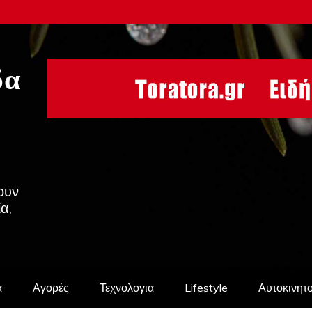
δα
ουν
ία,
α
Αγορές
Τεχνολογια
Lifestyle
Αυτοκινητ