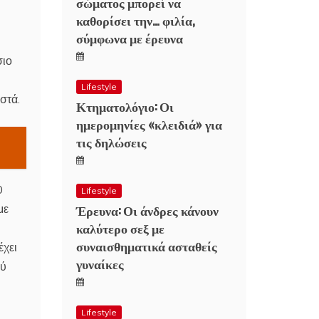
σώματος μπορεί να
καθορίσει την… φιλία,
σύμφωνα με έρευνα
σιο
Lifestyle
στά.
Κτηματολόγιο: Οι
ημερομηνίες «κλειδιά» για
τις δηλώσεις
0
Lifestyle
Έρευνα: Οι άνδρες κάνουν
με
καλύτερο σεξ με
συναισθηματικά ασταθείς
έχει
γυναίκες
ού
Lifestyle