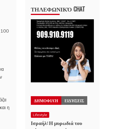
ΤΗΛΕΦΩΝΙΚΌ CHAT
 100
να
ν
μάζα
ΔΗΜΟΦΙΛΉ
ΕΙΔΉΣΕΙΣ
και η
Lifestyle
Ισραήλ: Η μυρωδιά του