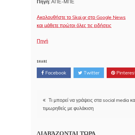
Πηγή:
ΑΠΕ-ΜΠΕ
Ακολουθήστε το Skai.gr στο Google News
και μάθετε πρώτοι όλες τις ειδήσεις
Πηγή
SHARE
Facebook
Twitter
Pinteres
Post
Τι μπορεί να γράψεις στα social media κα
τιμωρηθείς με φυλάκιση
navigation
ΔΙΑΒΆΖΟΝΤΑΙ ΤΏΡΑ