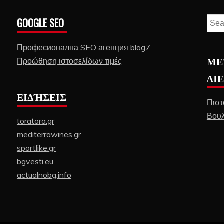
GOOGLE SEO
Sear
for:
Професионална SEO агенция blog7
ΜΕ
Προώθηση ιστοσελίδων τιμές
ΔΙ
ΕΙΔΉΣΕΙΣ
Πιστ
Βουλ
toratora.gr
mediterrawines.gr
sportlike.gr
bgvesti.eu
actualnobg.info