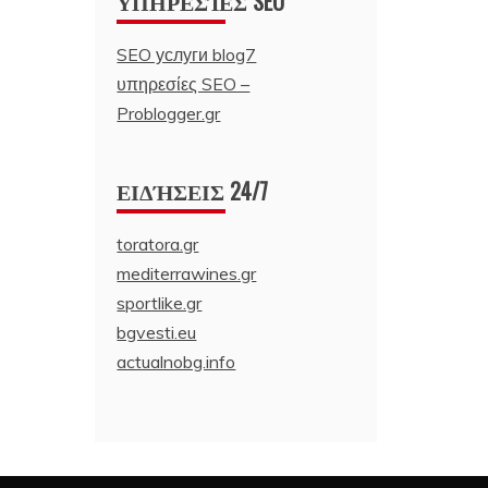
ΥΠΗΡΕΣΊΕΣ SEO
SEO услуги blog7
υπηρεσίες SEO –
Problogger.gr
ΕΙΔΉΣΕΙΣ 24/7
toratora.gr
mediterrawines.gr
sportlike.gr
bgvesti.eu
actualnobg.info