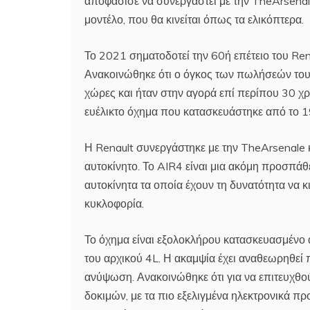
αποφάσισε να συνεργαστεί με την TheArsenal
μοντέλο, που θα κινείται όπως τα ελικόπτερα.
Το 2021 σηματοδοτεί την 60ή επέτειο του Ren
Ανακοινώθηκε ότι ο όγκος των πωλήσεών του
χώρες και ήταν στην αγορά επί περίπου 30 χρό
ευέλικτο όχημα που κατασκευάστηκε από το 1
Η Renault συνεργάστηκε με την TheArsenale κ
αυτοκίνητο. Το AIR4 είναι μια ακόμη προσπά
αυτοκίνητα τα οποία έχουν τη δυνατότητα να
κυκλοφορία.
Το όχημα είναι εξολοκλήρου κατασκευασμένο απ
του αρχικού 4L. Η ακαμψία έχει αναθεωρηθεί 
ανύψωση. Ανακοινώθηκε ότι για να επιτευχθο
δοκιμών, με τα πιο εξελιγμένα ηλεκτρονικά π