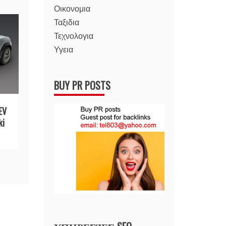
Οικονομια
Ταξιδια
Τεχνολογια
Υγεια
BUY PR POSTS
EV
ki