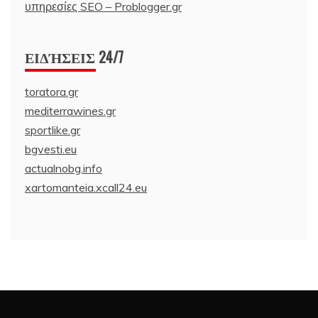
υπηρεσίες SEO – Problogger.gr
ΕΙΔΉΣΕΙΣ 24/7
toratora.gr
mediterrawines.gr
sportlike.gr
bgvesti.eu
actualnobg.info
xartomanteia.xcall24.eu