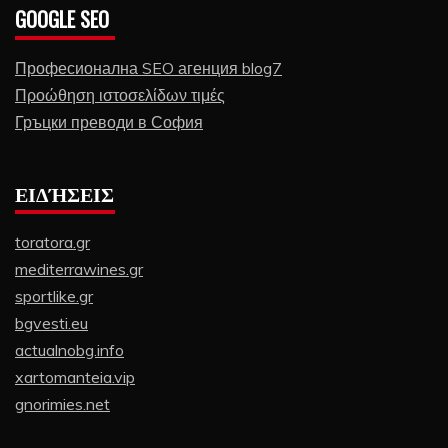
GOOGLE SEO
Професионална SEO агенция blog7
Προώθηση ιστοσελίδων τιμές
Гръцки преводи в София
ΕΙΔΉΣΕΙΣ
toratora.gr
mediterrawines.gr
sportlike.gr
bgvesti.eu
actualnobg.info
xartomanteia.vip
gnorimies.net