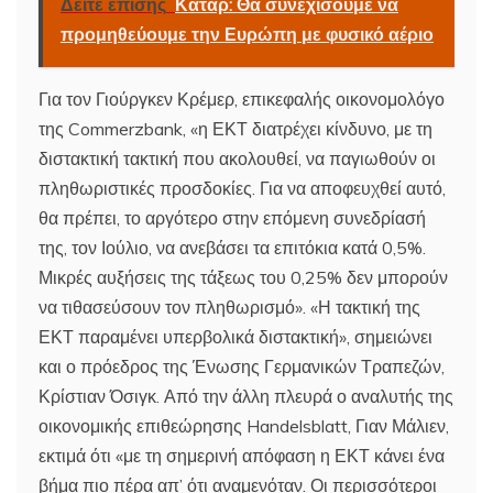
Δείτε επίσης
Κατάρ: Θα συνεχίσουμε να
προμηθεύουμε την Ευρώπη με φυσικό αέριο
Για τον Γιούργκεν Κρέμερ, επικεφαλής οικονομολόγο
της Commerzbank, «η ΕΚΤ διατρέχει κίνδυνο, με τη
διστακτική τακτική που ακολουθεί, να παγιωθούν οι
πληθωριστικές προσδοκίες. Για να αποφευχθεί αυτό,
θα πρέπει, το αργότερο στην επόμενη συνεδρίασή
της, τον Ιούλιο, να ανεβάσει τα επιτόκια κατά 0,5%.
Μικρές αυξήσεις της τάξεως του 0,25% δεν μπορούν
να τιθασεύσουν τον πληθωρισμό». «Η τακτική της
ΕΚΤ παραμένει υπερβολικά διστακτική», σημειώνει
και ο πρόεδρος της Ένωσης Γερμανικών Τραπεζών,
Κρίστιαν Όσιγκ. Από την άλλη πλευρά ο αναλυτής της
οικονομικής επιθεώρησης Handelsblatt, Γιαν Μάλιεν,
εκτιμά ότι «με τη σημερινή απόφαση η ΕΚΤ κάνει ένα
βήμα πιο πέρα απ’ ότι αναμενόταν. Οι περισσότεροι