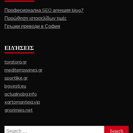
Професионална SEO агенция blog7
Προώθηση ιστοσελίδων τιμές
Гръцки преводи в София
ΕΙΔΉΣΕΙΣ
toratora.gr
mediterrawines.gr
sportlike.gr
bgvesti.eu
actualnobg.info
xartomanteia.vip
gnorimies.net
Search