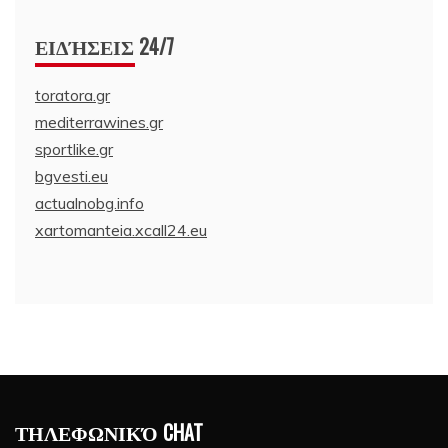
ΕΙΔΉΣΕΙΣ 24/7
toratora.gr
mediterrawines.gr
sportlike.gr
bgvesti.eu
actualnobg.info
xartomanteia.xcall24.eu
ΤΗΛΕΦΩΝΙΚΌ CHAT