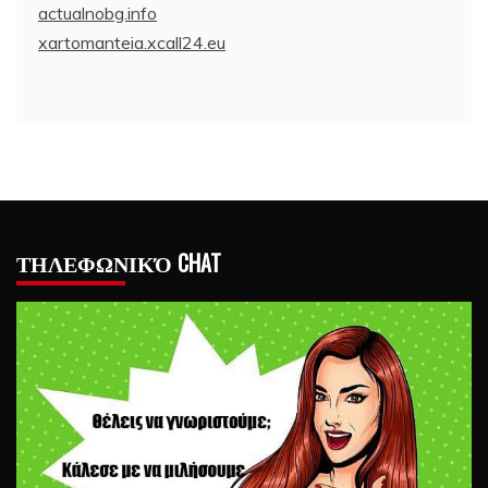
actualnobg.info
xartomanteia.xcall24.eu
ΤΗΛΕΦΩΝΙΚΌ CHAT