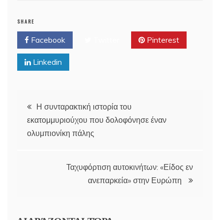
SHARE
Facebook
Twitter
Pinterest
Linkedin
Post
Η συνταρακτική ιστορία του
εκατομμυριούχου που δολοφόνησε έναν
navigation
ολυμπιονίκη πάλης
Ταχυφόρτιση αυτοκινήτων: «Είδος εν
ανεπαρκεία» στην Ευρώπη
ΔΙΑΒΆΖΟΝΤΑΙ ΤΏΡΑ