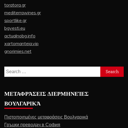
toratora.gr
mediterrawines.gr
sportlike.gr
bgvesti.eu
actualnobg.info
xartomanteia.vip
gnorimies.net
Search
for:
ΜΕΤΑΦΡΆΣΕΙΣ ΔΙΕΡΜΗΝΕΊΕΣ
ΒΟΥΛΓΑΡΙΚΆ
Πιστοποιημένες μεταφράσεις Βουλγαρικά
Гръцки преводач в София