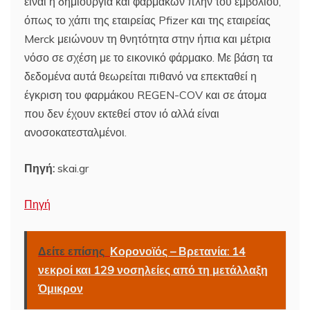
είναι η δημιουργία και φαρμάκων πλην του εμβολίου,
όπως το χάπι της εταιρείας Pfizer και της εταιρείας
Merck μειώνουν τη θνητότητα στην ήπια και μέτρια
νόσο σε σχέση με το εικονικό φάρμακο. Με βάση τα
δεδομένα αυτά θεωρείται πιθανό να επεκταθεί η
έγκριση του φαρμάκου REGEN-COV και σε άτομα
που δεν έχουν εκτεθεί στον ιό αλλά είναι
ανοσοκατεσταλμένοι.
Πηγή:
skai.gr
Πηγή
Δείτε επίσης
Κορονοϊός – Βρετανία: 14
νεκροί και 129 νοσηλείες από τη μετάλλαξη
Όμικρον