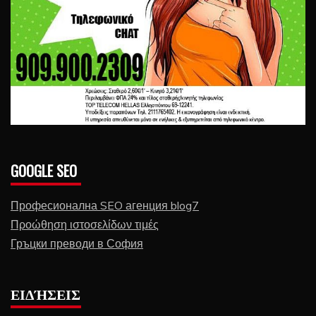
GOOGLE SEO
Професионална SEO агенция blog7
Προώθηση ιστοσελίδων τιμές
Гръцки преводи в София
ΕΙΔΉΣΕΙΣ