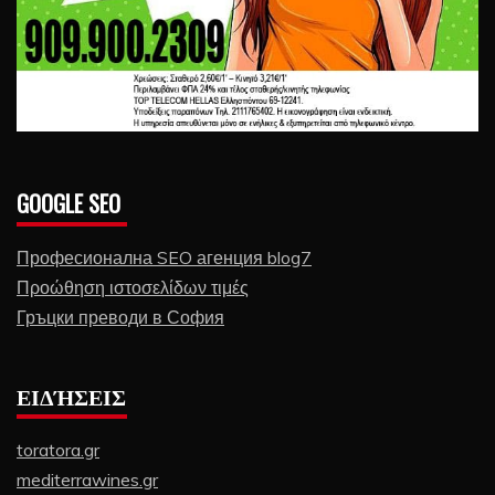
GOOGLE SEO
Професионална SEO агенция blog7
Προώθηση ιστοσελίδων τιμές
Гръцки преводи в София
ΕΙΔΉΣΕΙΣ
toratora.gr
mediterrawines.gr