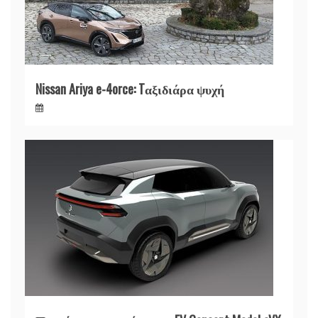
Nissan Ariya e-4orce: Tαξιδιάρα ψυχή