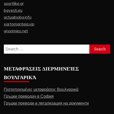
sportlike.gr
bgvesti.eu
actualnobg.info
xartomanteia.vip
gnorimies.net
Search
for:
ΜΕΤΑΦΡΆΣΕΙΣ ΔΙΕΡΜΗΝΕΊΕΣ
ΒΟΥΛΓΑΡΙΚΆ
Πιστοποιημένες μεταφράσεις Βουλγαρικά
Гръцки преводач в София
Гръцки преводи и легализация на документи