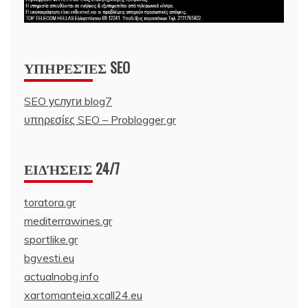
ΥΠΗΡΕΣΊΕΣ SEO
SEO услуги blog7
υπηρεσίες SEO – Problogger.gr
ΕΙΔΉΣΕΙΣ 24/7
toratora.gr
mediterrawines.gr
sportlike.gr
bgvesti.eu
actualnobg.info
xartomanteia.xcall24.eu