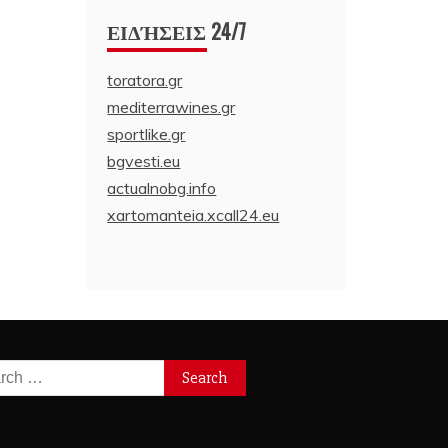
ΕΙΔΉΣΕΙΣ 24/7
toratora.gr
mediterrawines.gr
sportlike.gr
bgvesti.eu
actualnobg.info
xartomanteia.xcall24.eu
ch