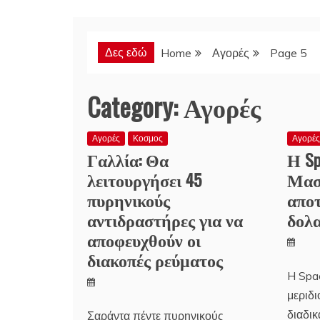
Δες εδώ
Home
Αγορές
Page 5
Category:
Αγορές
Αγορές
Κοσμος
Αγορέ
Γαλλία: Θα
Η Sp
λειτουργήσει 45
Μασ
πυρηνικούς
αποτ
αντιδραστήρες για να
δολ
αποφευχθούν οι
διακοπές ρεύματος
H Spa
μεριδι
διαδι
Σαράντα πέντε πυρηνικούς