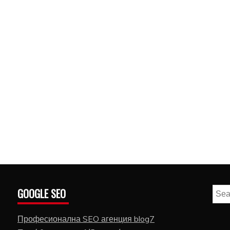
GOOGLE SEO
Sear
for:
Професионална SEO агенция blog7