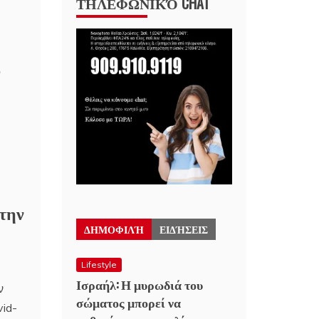
ΤΗΛΕΦΩΝΙΚΌ CHAT
ο
 την
ΔΗΜΟΦΙΛΉ
ΕΙΔΉΣΕΙΣ
Lifestyle
Ισραήλ: Η μυρωδιά του
ν
σώματος μπορεί να
vid-