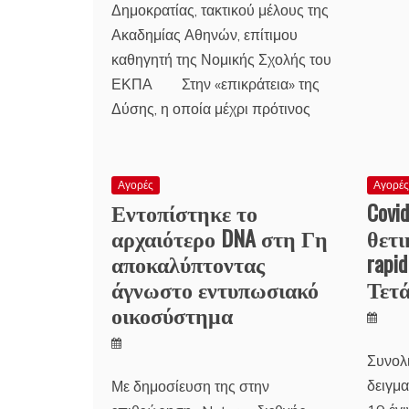
Δημοκρατίας, τακτικού μέλους της
Ακαδημίας Αθηνών, επίτιμου
καθηγητή της Νομικής Σχολής του
ΕΚΠΑ Στην «επικράτεια» της
Δύσης, η οποία μέχρι πρότινος
Αγορές
Αγορέ
Εντοπίστηκε το
Covi
αρχαιότερο DNA στη Γη
θετι
αποκαλύπτοντας
rapi
άγνωστο εντυπωσιακό
Τετ
οικοσύστημα
Συνολ
δειγμ
Με δημοσίευση της στην