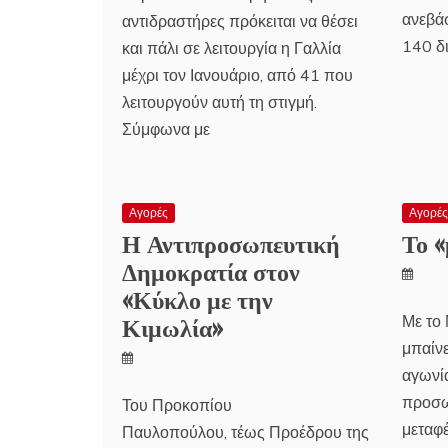
ανεβάσ
αντιδραστήρες πρόκειται να θέσει
140 δι
και πάλι σε λειτουργία η Γαλλία
μέχρι τον Ιανουάριο, από 41 που
λειτουργούν αυτή τη στιγμή.
Σύμφωνα με
Αγορές
Αγορέ
Η Αντιπροσωπευτική
Το «
Δημοκρατία στον
«Κύκλο με την
Κιμωλία»
Με το
μπαίνε
αγωνία
προσω
Του Προκοπίου
μεταφέ
Παυλοπούλου, τέως Προέδρου της