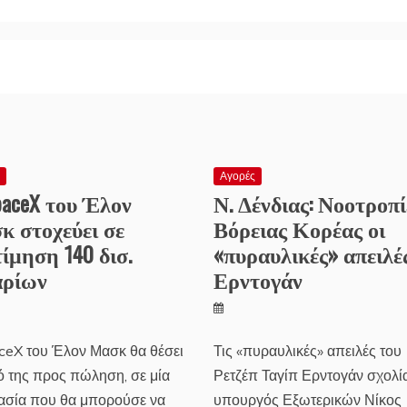
ς
Αγορές
aceX του Έλον
Ν. Δένδιας: Νοοτροπί
κ στοχεύει σε
Βόρειας Κορέας οι
ίμηση 140 δισ.
«πυραυλικές» απειλέ
αρίων
Ερντογάν
ceX του Έλον Μασκ θα θέσει
Τις «πυραυλικές» απειλές του
ό της προς πώληση, σε μία
Ρετζέπ Ταγίπ Ερντογάν σχολί
κασία που θα μπορούσε να
υπουργός Εξωτερικών Νίκος