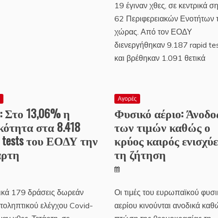
19 έγιναν χθες, σε κεντρικά σ
62 Περιφερειακών Ενοτήτων 
χώρας. Από τον ΕΟΔΥ
διενεργήθηκαν 9.187 rapid te
και βρέθηκαν 1.091 θετικά
ς
Αγορές
d: Στο 13,06% η
Φυσικό αέριο: Άνοδο
κότητα στα 8.418
των τιμών καθώς ο
d tests του ΕΟΔΥ την
κρύος καιρός ενισχύε
άρτη
τη ζήτηση
ικά 179 δράσεις δωρεάν
Οι τιμές του ευρωπαϊκού φυσ
ατοληπτικού ελέγχου Covid-
αερίου κινούνται ανοδικά καθ