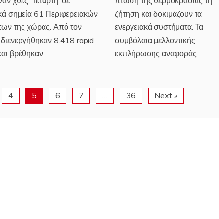
ναν χθες, Τετάρτη, σε
πτώση της θερμοκρασίας τη
ικά σημεία 61 Περιφερειακών
ζήτηση και δοκιμάζουν τα
των της χώρας. Από τον
ενεργειακά συστήματα. Τα
διενεργήθηκαν 8.418 rapid
συμβόλαια μελλοντικής
και βρέθηκαν
εκπλήρωσης αναφοράς
4
5
6
7
…
36
Next »