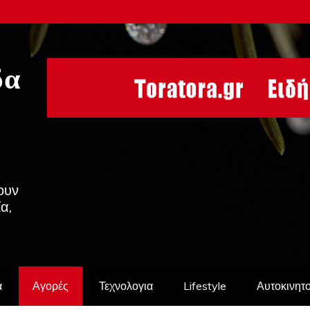
δα
ουν
ία,
α
Αγορές
Τεχνολογια
Lifestyle
Αυτοκινητ