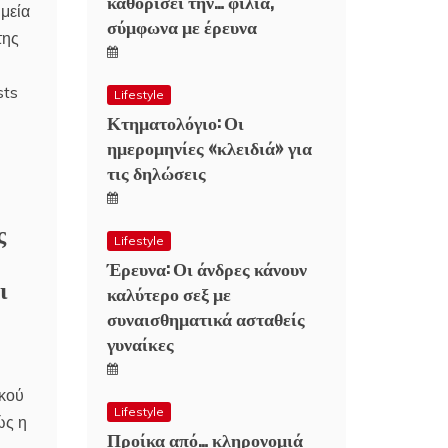
καθορίσει την… φιλία,
ημεία
σύμφωνα με έρευνα
της
sts
Lifestyle
Κτηματολόγιο: Οι
ημερομηνίες «κλειδιά» για
τις δηλώσεις
ς
Lifestyle
Έρευνα: Οι άνδρες κάνουν
ι
καλύτερο σεξ με
συναισθηματικά ασταθείς
γυναίκες
ικού
Lifestyle
ώς η
Προίκα από… κληρονομιά