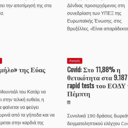
ει την αποτίμησή της στα
Δένδιας προσερχόμενος στη
σ.
συνεδρίαση των ΥΠΕΞ της
Ευρωπαϊκής Ένωσης, στις
Βρυξέλλες. «Είναι απαράδεκτ
ς
Αγορές
μήλο» της Εύας
Covid: Στο 11,88% η
θετικότητα στα 9.187
rapid tests του ΕΟΔΥ
Πέμπτη
 Μουντιάλ του Κατάρ να
ι στην τελική ευθεία, η
 φαίνεται να φεύγει
ρινά από τα γήπεδα και να
Συνολικά 190 δράσεις δωρεά
ρεται στην καρδιά της
δειγματοληπτικού ελέγχου Co